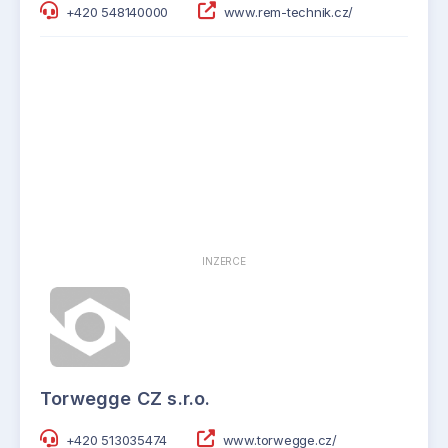
+420 548140000
www.rem-technik.cz/
INZERCE
Torwegge CZ s.r.o.
+420 513035474
www.torwegge.cz/