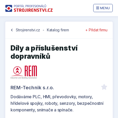
MENU
chevron_left
Strojirenstvi.cz
-
Katalog firem
+ Přidat firmu
Díly a příslušenství
dopravníků
REM-Technik s.r.o.
Dodáváme PLC, HMI, převodovky, motory,
hřídelové spojky, roboty, senzory, bezpečnostní
komponenty, snímače a spínače.