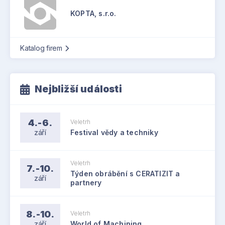
KOPTA, s.r.o.
Katalog firem
Nejbližší události
4.-6.
Veletrh
září
Festival vědy a techniky
Veletrh
7.-10.
Týden obrábění s CERATIZIT a
září
partnery
8.-10.
Veletrh
září
World of Machining