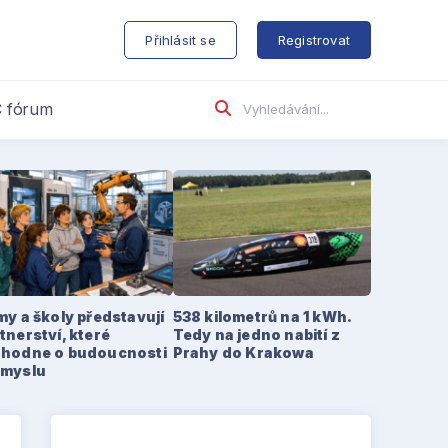
s
Přihlásit se
Registrovat
 fórum
my a školy představují
538 kilometrů na 1 kWh.
tnerství, které
Tedy na jedno nabití z
zhodne o budoucnosti
Prahy do Krakowa
ůmyslu