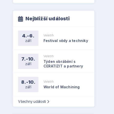
Nejbližší události
4.-6.
Veletrh
září
Festival vědy a techniky
Veletrh
7.-10.
Týden obrábění s
září
CERATIZIT a partnery
8.-10.
Veletrh
září
World of Machining
Všechny události