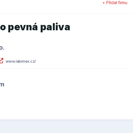
+ Přidat firmu
ro pevná paliva
o.
www.labimex.cz/
im