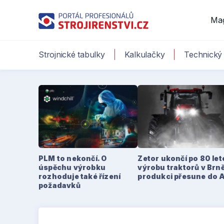
Ma
Strojnické tabulky
Kalkulačky
Technický 
PLM to nekončí. O
Zetor ukončí po 80 le
úspěchu výrobku
výrobu traktorů v Brně
rozhoduje také řízení
produkci přesune do 
požadavků