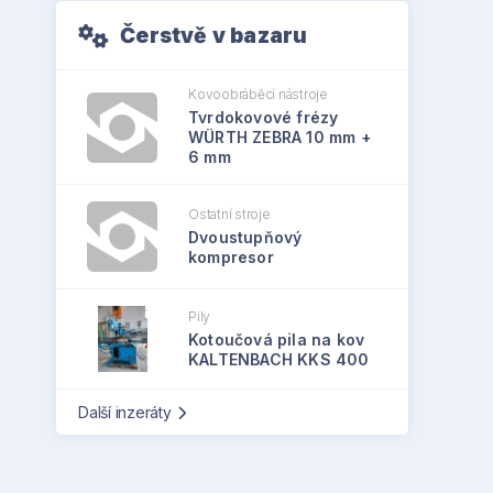
Čerstvě v bazaru
Kovoobráběcí nástroje
Tvrdokovové frézy
WÜRTH ZEBRA 10 mm +
6 mm
Ostatní stroje
Dvoustupňový
kompresor
Pily
Kotoučová pila na kov
KALTENBACH KKS 400
Další inzeráty