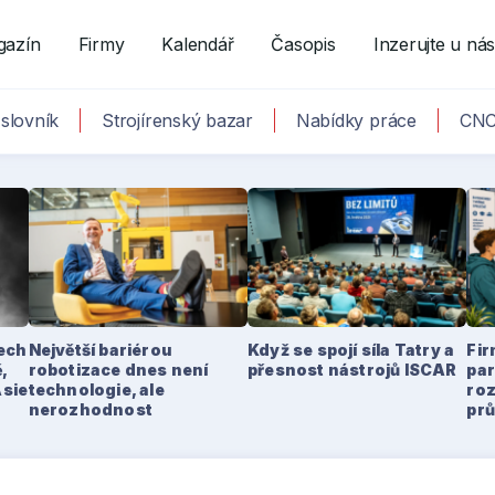
gazín
Firmy
Kalendář
Časopis
Inzerujte u ná
slovník
Strojírenský bazar
Nabídky práce
CNC
tech
Největší bariérou
Když se spojí síla Tatry a
Fir
,
robotizace dnes není
přesnost nástrojů ISCAR
par
Asie
technologie, ale
ro
nerozhodnost
pr