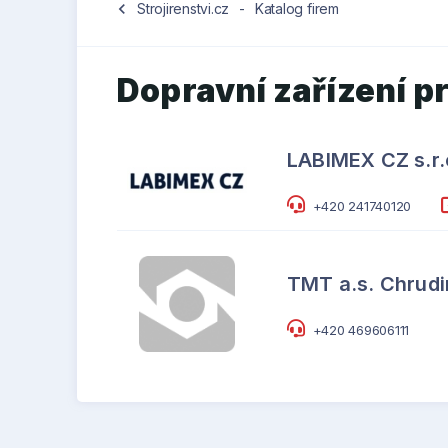
chevron_left
Strojirenstvi.cz
-
Katalog firem
Dopravní zařízení p
LABIMEX CZ s.r.
+420 241740120
TMT a.s. Chrud
+420 469606111