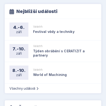
Nejbližší události
4.-6.
Veletrh
září
Festival vědy a techniky
Veletrh
7.-10.
Týden obrábění s CERATIZIT a
září
partnery
8.-10.
Veletrh
září
World of Machining
Všechny události