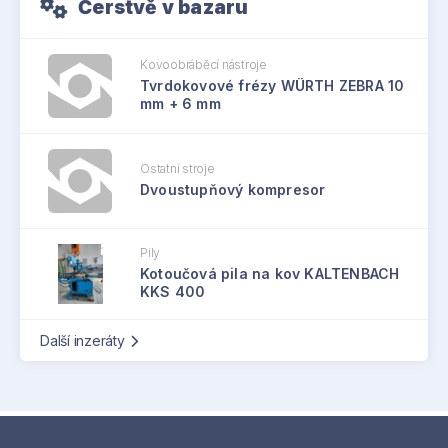
Čerstvě v bazaru
Kovoobráběcí nástroje
Tvrdokovové frézy WÜRTH ZEBRA 10
mm + 6 mm
Ostatní stroje
Dvoustupňový kompresor
Pily
Kotoučová pila na kov KALTENBACH
KKS 400
Další inzeráty