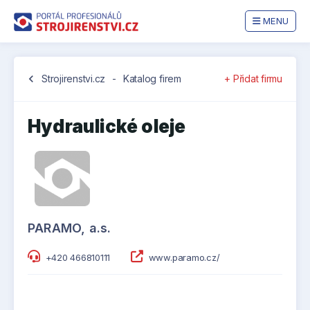
MENU
chevron_left
Strojirenstvi.cz
-
Katalog firem
+ Přidat firmu
Hydraulické oleje
PARAMO, a.s.
+420 466810111
www.paramo.cz/