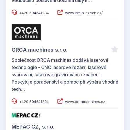
vedoucího postavení dosáhla díky k…
+420 604641204
www.kimla-czech.cz/
ORCA machines s.r.o.
Společnost ORCA machines dodává laserové
technologie - CNC laserové řezání, laserové
svařování, laserové gravírování a značení.
Poskytuje poradenství a pomoc při výběru vhodné
tech…
+420 604641204
www.orcamachines.cz
MEPAC CZ, s.r.o.