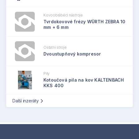
Kovoobráběcí nástroje
Tvrdokovové frézy WÜRTH ZEBRA 10
mm + 6 mm
Ostatní stroje
Dvoustupňový kompresor
Pily
Kotoučová pila na kov KALTENBACH
KKS 400
Další inzeráty