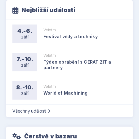
Nejbližší události
4.-6.
Veletrh
září
Festival vědy a techniky
Veletrh
7.-10.
Týden obrábění s CERATIZIT a
září
partnery
8.-10.
Veletrh
září
World of Machining
Všechny události
Čerstvě v bazaru