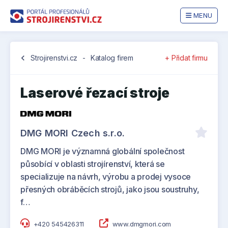
MENU
chevron_left
Strojirenstvi.cz
-
Katalog firem
+ Přidat firmu
Laserové řezací stroje
DMG MORI Czech s.r.o.
DMG MORI je významná globální společnost
působící v oblasti strojírenství, která se
specializuje na návrh, výrobu a prodej vysoce
přesných obráběcích strojů, jako jsou soustruhy,
f…
+420 545426311
www.dmgmori.com