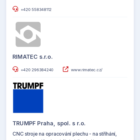
+420 558348112
RIMATEC s.r.o.
+420 296384240
www.rimatec.cz/
TRUMPF Praha, spol. s r.o.
CNC stroje na opracování plechu - na stříhání,