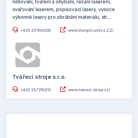
niblování, tváření a ohýbání, řezání laserem,
svařování laserem, popisovací lasery, vysoce
výkonné lasery pro obrábění materiálu, str…
+420 251106200
www.trumpf.com/cs_CZ/
Tvářecí stroje s.r.o.
+420 257216213
www.tvareci-stroje.cz/