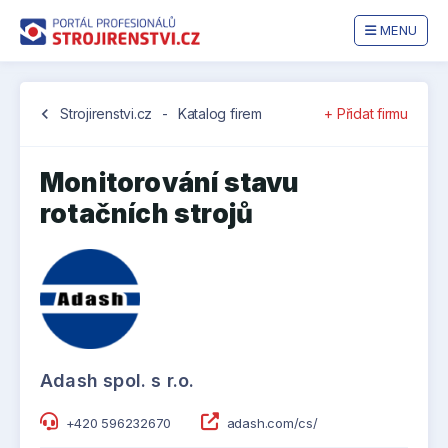
MENU
chevron_left
Strojirenstvi.cz
-
Katalog firem
+ Přidat firmu
Monitorování stavu
rotačních strojů
Adash spol. s r.o.
+420 596232670
adash.com/cs/