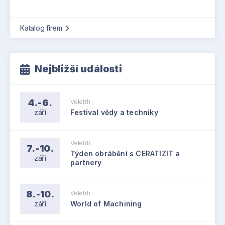
Katalog firem
Nejbližší události
4.-6.
Veletrh
září
Festival vědy a techniky
Veletrh
7.-10.
Týden obrábění s CERATIZIT a
září
partnery
8.-10.
Veletrh
září
World of Machining