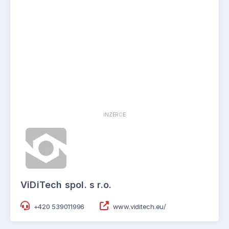
INZERCE
ViDiTech spol. s r.o.
+420 539011996
www.viditech.eu/