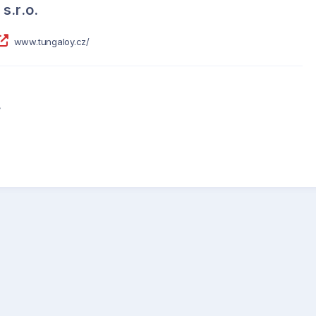
s.r.o.
www.tungaloy.cz/
.