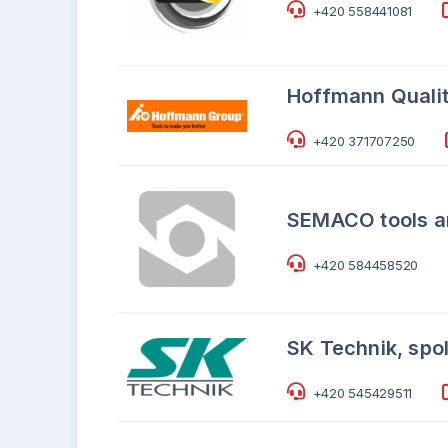
+420 558441081
Hoffmann Qualit
+420 371707250
SEMACO tools an
+420 584458520
SK Technik, spol.
+420 545429511