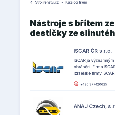
chevron_left
Strojirenstvi.cz
-
Katalog firem
Nástroje s břitem ze
destičky ze slinuté
ISCAR ČR s.r.o.
ISCAR je významným d
obrábění. Firma ISCAR
izraelské firmy ISCAR 
+420 377420625
ANAJ Czech, s.r