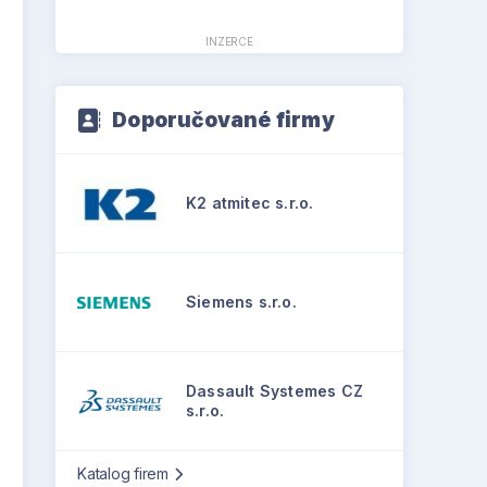
INZERCE
Doporučované firmy
K2 atmitec s.r.o.
Siemens s.r.o.
Dassault Systemes CZ
s.r.o.
Katalog firem