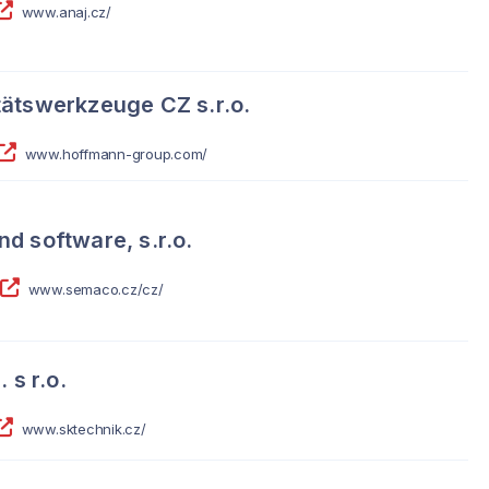
www.anaj.cz/
ätswerkzeuge CZ s.r.o.
www.hoffmann-group.com/
d software, s.r.o.
www.semaco.cz/cz/
 s r.o.
www.sktechnik.cz/