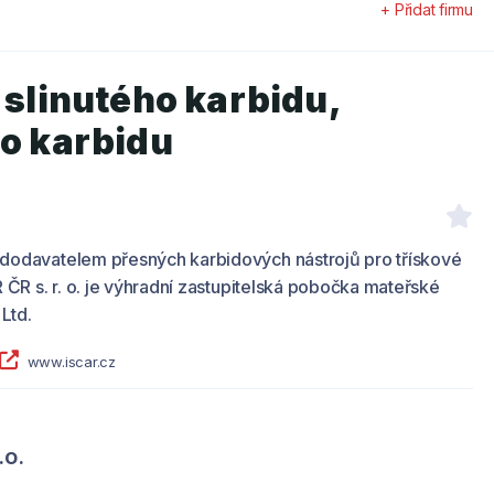
+ Přidat firmu
 slinutého karbidu,
ho karbidu
odavatelem přesných karbidových nástrojů pro třískové
 ČR s. r. o. je výhradní zastupitelská pobočka mateřské
Ltd.
www.iscar.cz
.o.