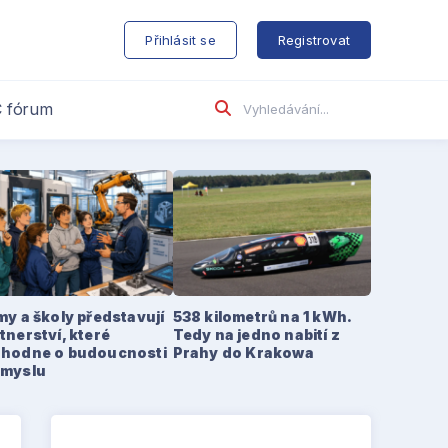
s
Přihlásit se
Registrovat
 fórum
my a školy představují
538 kilometrů na 1 kWh.
tnerství, které
Tedy na jedno nabití z
zhodne o budoucnosti
Prahy do Krakowa
ůmyslu