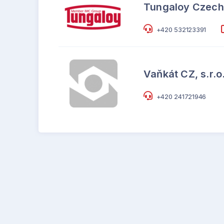
Tungaloy Czech 
+420 532123391
Vaňkát CZ, s.r.o
+420 241721946