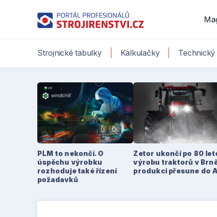
Ma
Strojnické tabulky
Kalkulačky
Technický 
PLM to nekončí. O
Zetor ukončí po 80 le
úspěchu výrobku
výrobu traktorů v Brně
rozhoduje také řízení
produkci přesune do 
požadavků