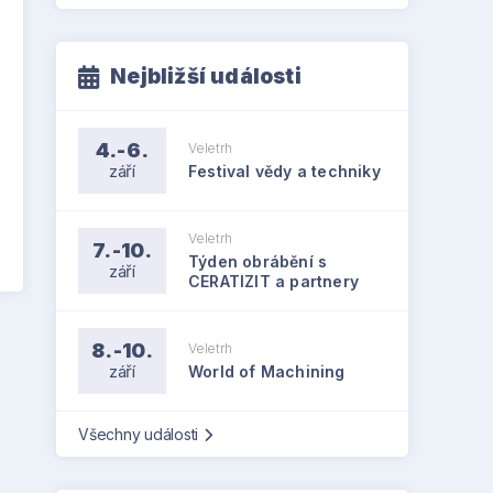
Nejbližší události
4.-6.
Veletrh
září
Festival vědy a techniky
Veletrh
7.-10.
Týden obrábění s
září
CERATIZIT a partnery
8.-10.
Veletrh
září
World of Machining
Všechny události