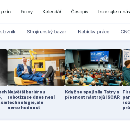
gazín
Firmy
Kalendář
Časopis
Inzerujte u ná
slovník
Strojírenský bazar
Nabídky práce
CNC
tech
Největší bariérou
Když se spojí síla Tatry a
Fir
,
robotizace dnes není
přesnost nástrojů ISCAR
par
Asie
technologie, ale
ro
nerozhodnost
pr