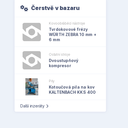
Čerstvě v bazaru
Kovoobráběcí nástroje
Tvrdokovové frézy
WÜRTH ZEBRA 10 mm +
6 mm
Ostatní stroje
Dvoustupňový
kompresor
Pily
Kotoučová pila na kov
KALTENBACH KKS 400
Další inzeráty