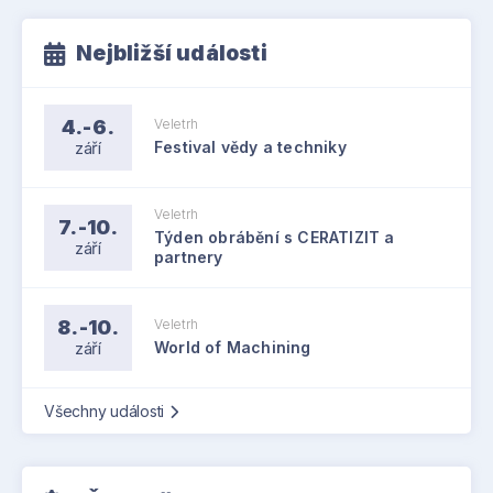
Nejbližší události
4.-6.
Veletrh
září
Festival vědy a techniky
Veletrh
7.-10.
Týden obrábění s CERATIZIT a
září
partnery
8.-10.
Veletrh
září
World of Machining
Všechny události