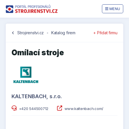
MENU
chevron_left
Strojirenstvi.cz
-
Katalog firem
+ Přidat firmu
Omílací stroje
KALTENBACH, s.r.o.
+420 544500712
www.kaltenbach.com/