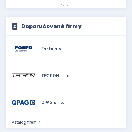
INZERCE
Doporučované firmy
Fosfa a.s.
TECRON s.r.o.
QPAG s.r.o.
Katalog firem