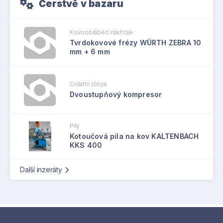
Čerstvě v bazaru
Kovoobráběcí nástroje
Tvrdokovové frézy WÜRTH ZEBRA 10
mm + 6 mm
Ostatní stroje
Dvoustupňový kompresor
Pily
Kotoučová pila na kov KALTENBACH
KKS 400
Další inzeráty