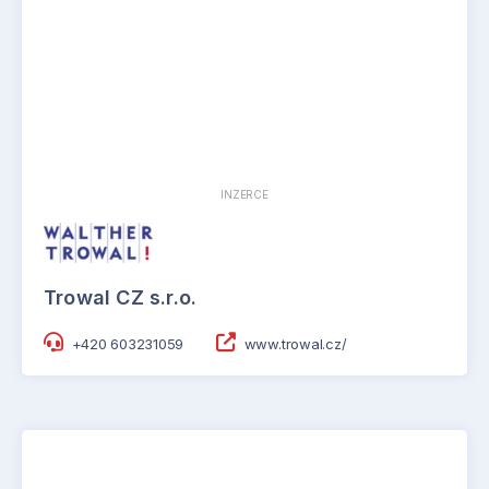
INZERCE
Trowal CZ s.r.o.
+420 603231059
www.trowal.cz/