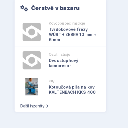
Čerstvě v bazaru
Kovoobráběcí nástroje
Tvrdokovové frézy
WÜRTH ZEBRA 10 mm +
6 mm
Ostatní stroje
Dvoustupňový
kompresor
Pily
Kotoučová pila na kov
KALTENBACH KKS 400
Další inzeráty