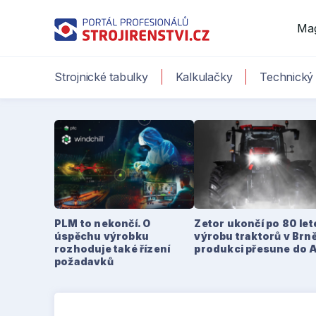
Ma
Strojnické tabulky
Kalkulačky
Technický 
PLM to nekončí. O
Zetor ukončí po 80 le
úspěchu výrobku
výrobu traktorů v Brně
rozhoduje také řízení
produkci přesune do 
požadavků