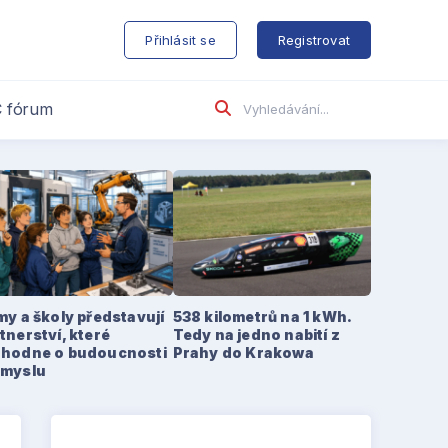
s
Přihlásit se
Registrovat
 fórum
my a školy představují
538 kilometrů na 1 kWh.
tnerství, které
Tedy na jedno nabití z
zhodne o budoucnosti
Prahy do Krakowa
ůmyslu