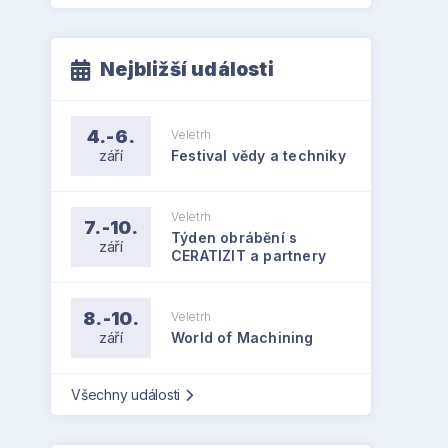
Nejbližší události
4.-6.
Veletrh
září
Festival vědy a techniky
Veletrh
7.-10.
Týden obrábění s
září
CERATIZIT a partnery
8.-10.
Veletrh
září
World of Machining
Všechny události