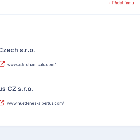
+ Přidat firmu
zech s.r.o.
www.ask-chemicals.com/
s CZ s.r.o.
www.huettenes-albertus.com/