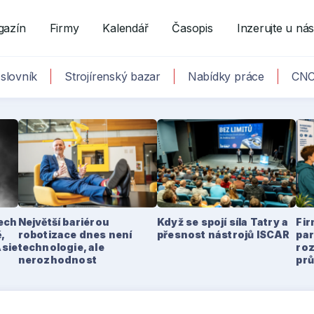
gazín
Firmy
Kalendář
Časopis
Inzerujte u ná
slovník
Strojírenský bazar
Nabídky práce
CNC
tech
Největší bariérou
Když se spojí síla Tatry a
Fir
,
robotizace dnes není
přesnost nástrojů ISCAR
par
Asie
technologie, ale
ro
nerozhodnost
pr