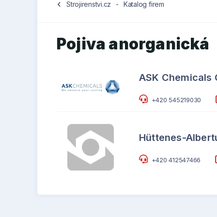
chevron_left
Strojirenstvi.cz
-
Katalog firem
Pojiva anorganická
ASK Chemicals C
+420 545219030
Hüttenes-Albertu
+420 412547466