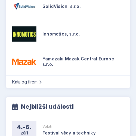
SolidVision, s.r.o.
Innomotics, s.r.o.
Yamazaki Mazak Central Europe
s.r.o.
Katalog firem
Nejbližší události
4.-6.
Veletrh
září
Festival vědy a techniky