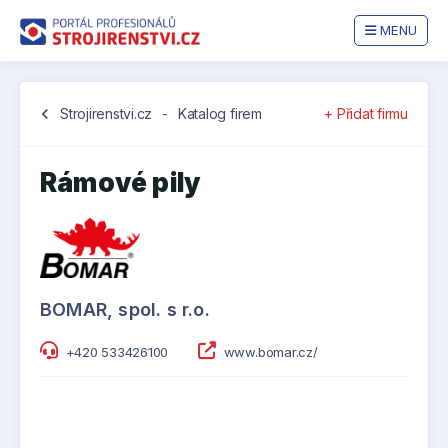
MENU
chevron_left
Strojirenstvi.cz
-
Katalog firem
+ Přidat firmu
Rámové pily
BOMAR, spol. s r.o.
+420 533426100
www.bomar.cz/