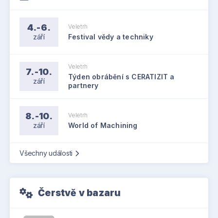
4.-6.
Veletrh
září
Festival vědy a techniky
Veletrh
7.-10.
Týden obrábění s CERATIZIT a
září
partnery
8.-10.
Veletrh
září
World of Machining
Všechny události
Čerstvě v bazaru