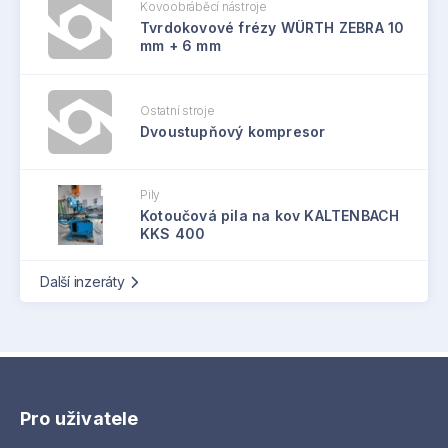
Kovoobráběcí nástroje
Tvrdokovové frézy WÜRTH ZEBRA 10
mm + 6 mm
Ostatní stroje
Dvoustupňový kompresor
Pily
Kotoučová pila na kov KALTENBACH
KKS 400
Další inzeráty
Pro uživatele