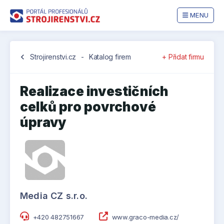
MENU
chevron_left
Strojirenstvi.cz
-
Katalog firem
+ Přidat firmu
Realizace investičních
celků pro povrchové
úpravy
Media CZ s.r.o.
+420 482751667
www.graco-media.cz/