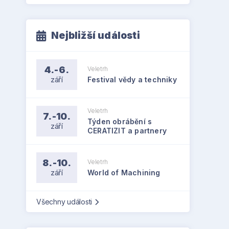
Nejbližší události
4.-6.
Veletrh
září
Festival vědy a techniky
Veletrh
7.-10.
Týden obrábění s
září
CERATIZIT a partnery
8.-10.
Veletrh
září
World of Machining
Všechny události