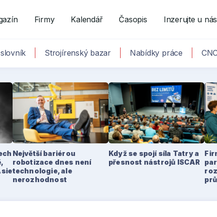
gazín
Firmy
Kalendář
Časopis
Inzerujte u ná
slovník
Strojírenský bazar
Nabídky práce
CNC
tech
Největší bariérou
Když se spojí síla Tatry a
Fir
,
robotizace dnes není
přesnost nástrojů ISCAR
par
Asie
technologie, ale
ro
nerozhodnost
pr