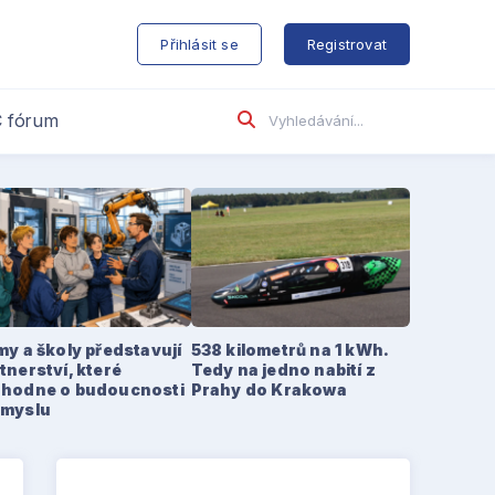
s
Přihlásit se
Registrovat
 fórum
my a školy představují
538 kilometrů na 1 kWh.
tnerství, které
Tedy na jedno nabití z
zhodne o budoucnosti
Prahy do Krakowa
ůmyslu