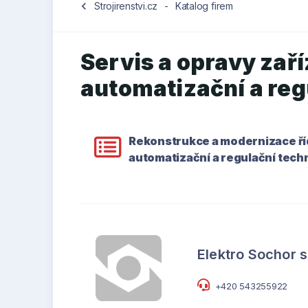
chevron_left
Strojirenstvi.cz
-
Katalog firem
Servis a opravy zaříz
automatizační a reg
Rekonstrukce a modernizace říd
automatizační a regulační tech
Elektro Sochor s
+420 543255922