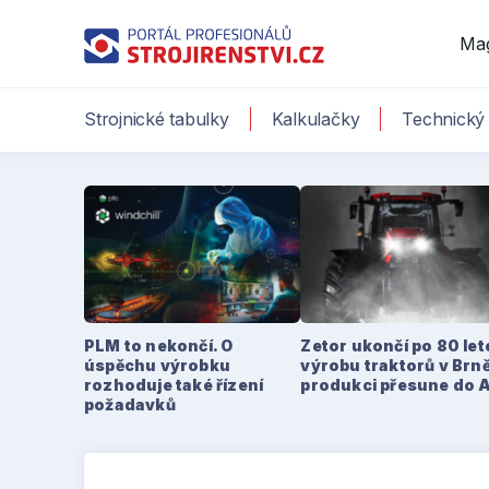
Ma
Strojnické tabulky
Kalkulačky
Technický 
PLM to nekončí. O
Zetor ukončí po 80 le
úspěchu výrobku
výrobu traktorů v Brně
rozhoduje také řízení
produkci přesune do 
požadavků