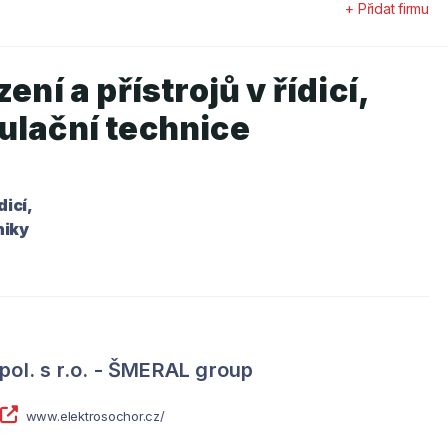
+ Přidat firmu
ení a přístrojů v řídicí,
ulační technice
icí,
niky
pol. s r.o. - ŠMERAL group
www.elektrosochor.cz/