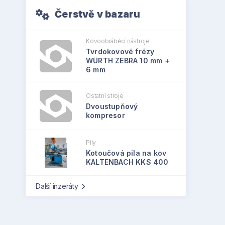
Čerstvě v bazaru
Kovoobráběcí nástroje
Tvrdokovové frézy
WÜRTH ZEBRA 10 mm +
6 mm
Ostatní stroje
Dvoustupňový
kompresor
Pily
Kotoučová pila na kov
KALTENBACH KKS 400
Další inzeráty