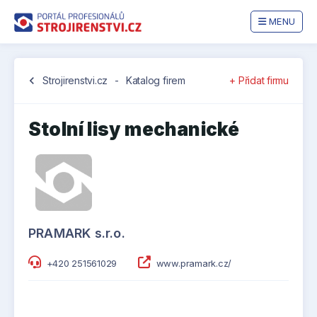
MENU
chevron_left
Strojirenstvi.cz
-
Katalog firem
+ Přidat firmu
Stolní lisy mechanické
PRAMARK s.r.o.
+420 251561029
www.pramark.cz/