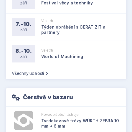
září
Festival vědy a techniky
Veletrh
7.-10.
Týden obrábění s CERATIZIT a
září
partnery
8.-10.
Veletrh
září
World of Machining
Všechny události
Čerstvě v bazaru
Kovoobráběcí nástroje
Tvrdokovové frézy WÜRTH ZEBRA 10
mm + 6 mm