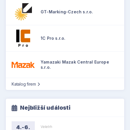
GT-Marking-Czech s.r.o.
1C Pro s.r.o.
Yamazaki Mazak Central Europe
s.r.o.
Katalog firem
Nejbližší události
4.-6.
Veletrh