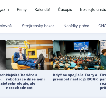
gazín
Firmy
Kalendář
Časopis
Inzerujte u ná
slovník
Strojírenský bazar
Nabídky práce
CNC
tech
Největší bariérou
Když se spojí síla Tatry a
Fir
,
robotizace dnes není
přesnost nástrojů ISCAR
par
Asie
technologie, ale
ro
nerozhodnost
pr