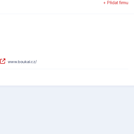
+ Přidat firmu
www.boukal.cz/