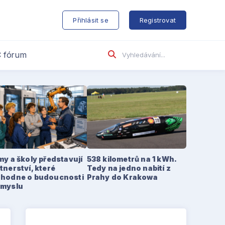
s
Přihlásit se
Registrovat
 fórum
my a školy představují
538 kilometrů na 1 kWh.
tnerství, které
Tedy na jedno nabití z
zhodne o budoucnosti
Prahy do Krakowa
ůmyslu