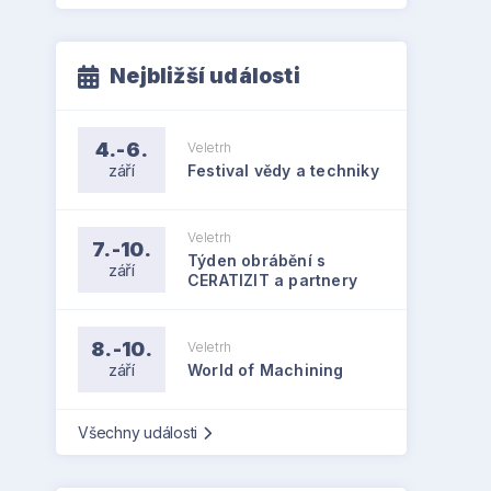
Nejbližší události
4.-6.
Veletrh
září
Festival vědy a techniky
Veletrh
7.-10.
Týden obrábění s
září
CERATIZIT a partnery
8.-10.
Veletrh
září
World of Machining
Všechny události