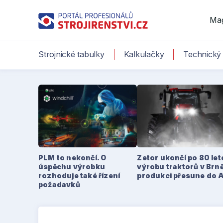
Ma
Strojnické tabulky
Kalkulačky
Technický 
PLM to nekončí. O
Zetor ukončí po 80 le
úspěchu výrobku
výrobu traktorů v Brně
rozhoduje také řízení
produkci přesune do 
požadavků