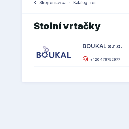
chevron_left
Strojirenstvi.cz
-
Katalog firem
Stolní vrtačky
BOUKAL s.r.o.
+420 476752977