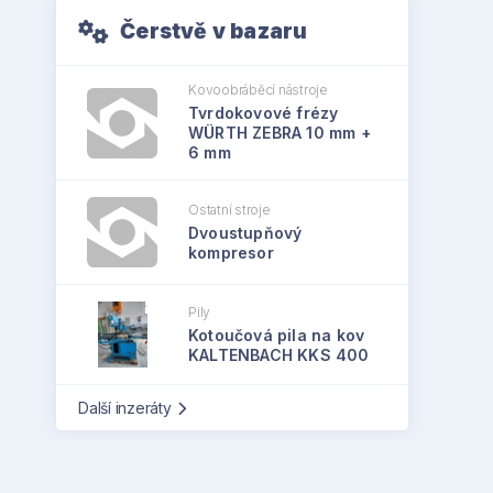
Čerstvě v bazaru
Kovoobráběcí nástroje
Tvrdokovové frézy
WÜRTH ZEBRA 10 mm +
6 mm
Ostatní stroje
Dvoustupňový
kompresor
Pily
Kotoučová pila na kov
KALTENBACH KKS 400
Další inzeráty