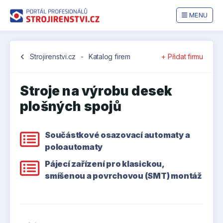
MENU
chevron_left
Strojirenstvi.cz
-
Katalog firem
+ Přidat firmu
Stroje na výrobu desek
plošných spojů
Součástkové osazovací automaty a
poloautomaty
Pájecí zařízení pro klasickou,
smíšenou a povrchovou (SMT) montáž