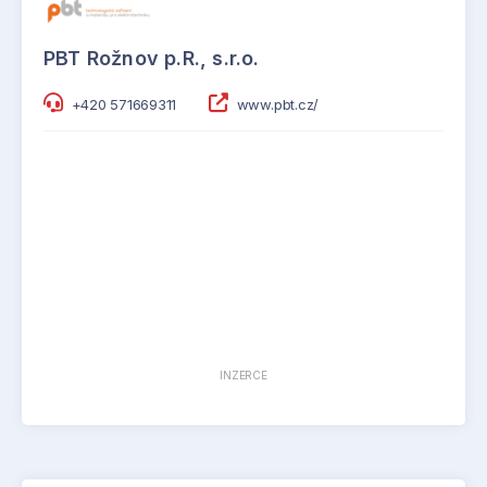
PBT Rožnov p.R., s.r.o.
+420 571669311
www.pbt.cz/
INZERCE