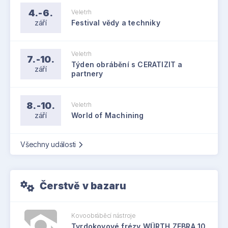
4.-6.
Veletrh
září
Festival vědy a techniky
Veletrh
7.-10.
Týden obrábění s CERATIZIT a
září
partnery
8.-10.
Veletrh
září
World of Machining
Všechny události
Čerstvě v bazaru
Kovoobráběcí nástroje
Tvrdokovové frézy WÜRTH ZEBRA 10