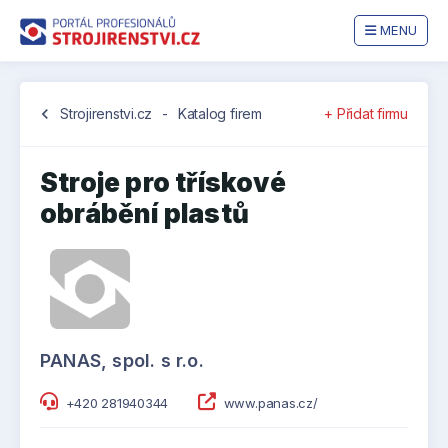
MENU
chevron_left
Strojirenstvi.cz
-
Katalog firem
+ Přidat firmu
Stroje pro třískové
obrábění plastů
PANAS, spol. s r.o.
+420 281940344
www.panas.cz/