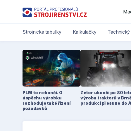
Ma
Strojnické tabulky
Kalkulačky
Technický 
PLM to nekončí. O
Zetor ukončí po 80 le
úspěchu výrobku
výrobu traktorů v Brně
rozhoduje také řízení
produkci přesune do 
požadavků