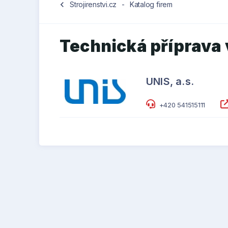
chevron_left
Strojirenstvi.cz
-
Katalog firem
Technická příprava
UNIS, a.s.
+420 541515111