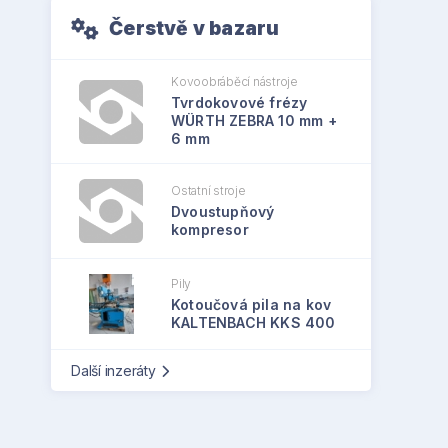
Čerstvě v bazaru
Kovoobráběcí nástroje
Tvrdokovové frézy
WÜRTH ZEBRA 10 mm +
6 mm
Ostatní stroje
Dvoustupňový
kompresor
Pily
Kotoučová pila na kov
KALTENBACH KKS 400
Další inzeráty