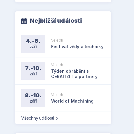
Nejbližší události
4.-6.
Veletrh
září
Festival vědy a techniky
Veletrh
7.-10.
Týden obrábění s
září
CERATIZIT a partnery
8.-10.
Veletrh
září
World of Machining
Všechny události