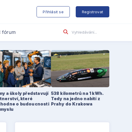
s
Přihlásit se
Registrovat
 fórum
my a školy představují
538 kilometrů na 1 kWh.
tnerství, které
Tedy na jedno nabití z
zhodne o budoucnosti
Prahy do Krakowa
ůmyslu