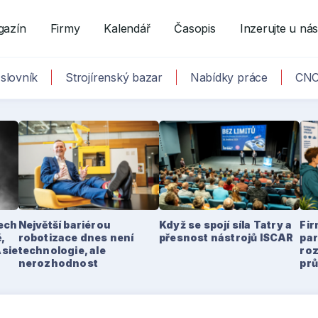
gazín
Firmy
Kalendář
Časopis
Inzerujte u ná
slovník
Strojírenský bazar
Nabídky práce
CNC
tech
Největší bariérou
Když se spojí síla Tatry a
Fir
,
robotizace dnes není
přesnost nástrojů ISCAR
par
Asie
technologie, ale
ro
nerozhodnost
pr