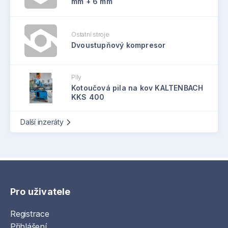
mm + 6 mm
Ostatní stroje
Dvoustupňový kompresor
Pily
Kotoučová pila na kov KALTENBACH
KKS 400
Další inzeráty
Pro uživatele
Registrace
Přihlášení