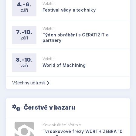
4.-6.
Veletrh
září
Festival vědy a techniky
Veletrh
7.-10.
Týden obrábění s CERATIZIT a
září
partnery
8.-10.
Veletrh
září
World of Machining
Všechny události
Čerstvě v bazaru
Kovoobráběcí nástroje
Tvrdokovové frézy WÜRTH ZEBRA 10