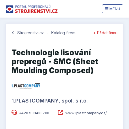
MENU
chevron_left
Strojirenstvi.cz
-
Katalog firem
+ Přidat firmu
Technologie lisování
prepregů - SMC (Sheet
Moulding Composed)
1.PLASTCOMPANY, spol. s r.o.
+420 533433700
www.1plastcompany.cz/