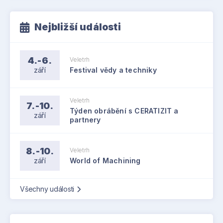
Nejbližší události
4.-6.
Veletrh
září
Festival vědy a techniky
Veletrh
7.-10.
Týden obrábění s CERATIZIT a
září
partnery
8.-10.
Veletrh
září
World of Machining
Všechny události