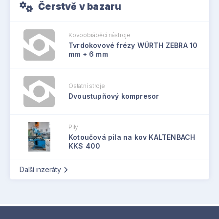
Čerstvě v bazaru
Kovoobráběcí nástroje
Tvrdokovové frézy WÜRTH ZEBRA 10
mm + 6 mm
Ostatní stroje
Dvoustupňový kompresor
Pily
Kotoučová pila na kov KALTENBACH
KKS 400
Další inzeráty