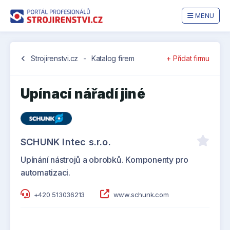
MENU
chevron_left
Strojirenstvi.cz
-
Katalog firem
+ Přidat firmu
Upínací nářadí jiné
SCHUNK Intec s.r.o.
Upínání nástrojů a obrobků. Komponenty pro
automatizaci.
+420 513036213
www.schunk.com