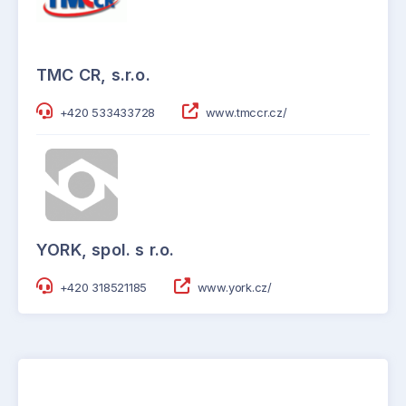
TMC CR, s.r.o.
+420 533433728
www.tmccr.cz/
YORK, spol. s r.o.
+420 318521185
www.york.cz/