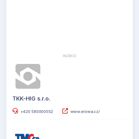
INZERCE
TKK-HIG s.r.o.
+420 585000552
www.erowa.cz/