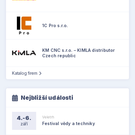
1C Pro s.r.o.
KM CNC s.r.o. – KIMLA distributor
Czech republic
Katalog firem
Nejbližší události
4.-6.
Veletrh
září
Festival vědy a techniky