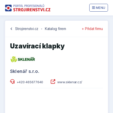
MENU
chevron_left
Strojirenstvi.cz
-
Katalog firem
+ Přidat firmu
Uzavírací klapky
Sklenář s.r.o.
+420 465677640
www.sklenar.cz/