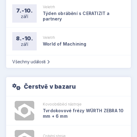
Veletrh
7.-10.
Týden obrábění s CERATIZIT a
září
partnery
8.-10.
Veletrh
září
World of Machining
Všechny události
Čerstvě v bazaru
Kovoobráběcí nástroje
Tvrdokovové frézy WÜRTH ZEBRA 10
mm + 6 mm
Ostatní stroje