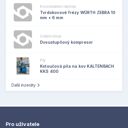
Kovoobráběcí nástroje
Tvrdokovové frézy WÜRTH ZEBRA 10
mm + 6 mm
Ostatní stroje
Dvoustupňový kompresor
Pily
Kotoučová pila na kov KALTENBACH
KKS 400
Další inzeráty
Pro uživatele