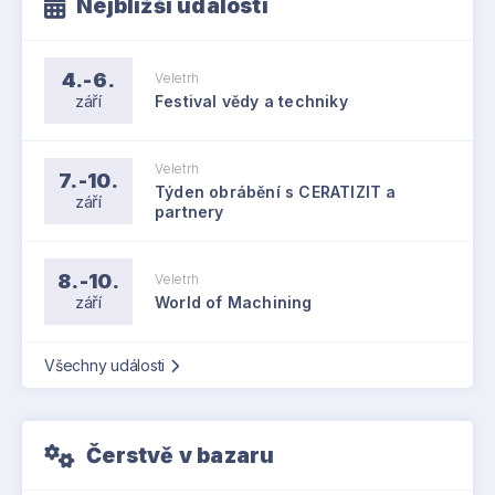
Nejbližší události
4.-6.
Veletrh
září
Festival vědy a techniky
Veletrh
7.-10.
Týden obrábění s CERATIZIT a
září
partnery
8.-10.
Veletrh
září
World of Machining
Všechny události
Čerstvě v bazaru