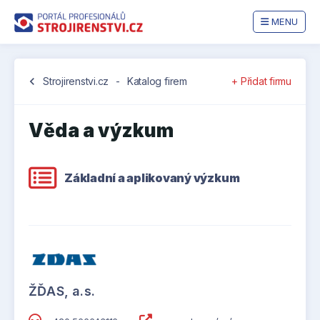
MENU
chevron_left
Strojirenstvi.cz
-
Katalog firem
+ Přidat firmu
Věda a výzkum
Základní a aplikovaný výzkum
ŽĎAS, a.s.