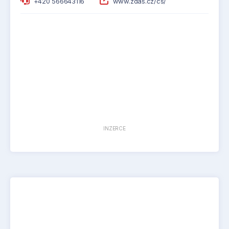
+420 566643116
www.zdas.cz/cs/
INZERCE