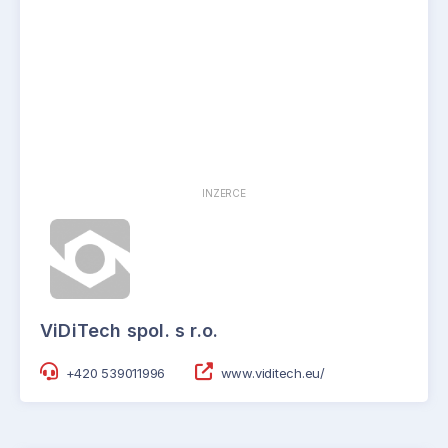
INZERCE
ViDiTech spol. s r.o.
+420 539011996
www.viditech.eu/