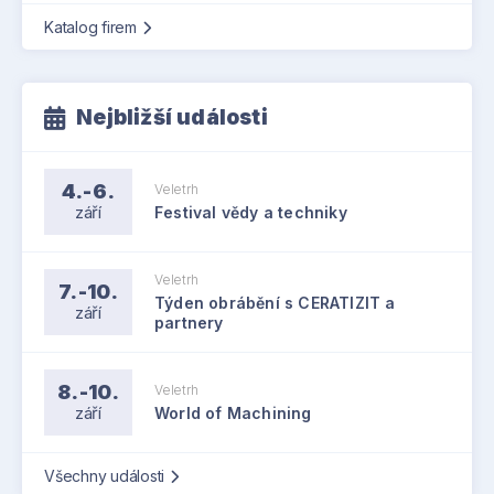
Katalog firem
Nejbližší události
4.-6.
Veletrh
září
Festival vědy a techniky
Veletrh
7.-10.
Týden obrábění s CERATIZIT a
září
partnery
8.-10.
Veletrh
září
World of Machining
Všechny události