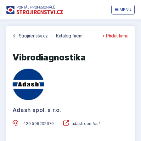
MENU
chevron_left
Strojirenstvi.cz
-
Katalog firem
+ Přidat firmu
Vibrodiagnostika
Adash spol. s r.o.
+420 596232670
adash.com/cs/