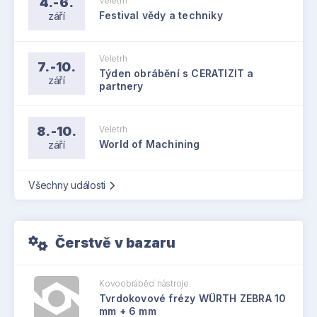
4.-6.
Veletrh
září
Festival vědy a techniky
Veletrh
7.-10.
Týden obrábění s CERATIZIT a
září
partnery
8.-10.
Veletrh
září
World of Machining
Všechny události
Čerstvě v bazaru
Kovoobráběcí nástroje
Tvrdokovové frézy WÜRTH ZEBRA 10
mm + 6 mm