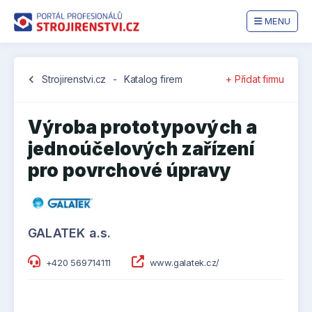
MENU
chevron_left
Strojirenstvi.cz
-
Katalog firem
+ Přidat firmu
Výroba prototypových a
jednoúčelových zařízení
pro povrchové úpravy
GALATEK a.s.
+420 569714111
www.galatek.cz/