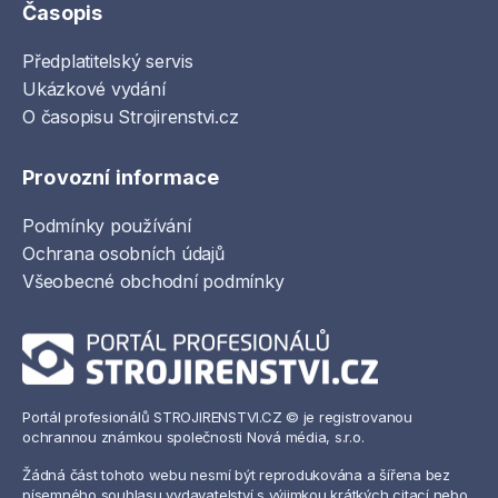
Časopis
Předplatitelský servis
Ukázkové vydání
O časopisu Strojirenstvi.cz
Provozní informace
Podmínky používání
Ochrana osobních údajů
Všeobecné obchodní podmínky
Portál profesionálů STROJIRENSTVI.CZ © je registrovanou
ochrannou známkou společnosti Nová média, s.r.o.
Žádná část tohoto webu nesmí být reprodukována a šířena bez
písemného souhlasu vydavatelství s výjimkou krátkých citací nebo