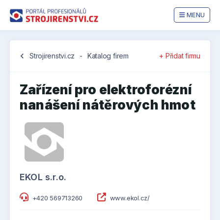
MENU
chevron_left
Strojirenstvi.cz
-
Katalog firem
+ Přidat firmu
Zařízení pro elektroforézní
nanášení nátěrových hmot
EKOL s.r.o.
+420 569713260
www.ekol.cz/