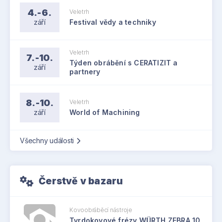
4.-6.
Veletrh
září
Festival vědy a techniky
Veletrh
7.-10.
Týden obrábění s CERATIZIT a
září
partnery
8.-10.
Veletrh
září
World of Machining
Všechny události
Čerstvě v bazaru
Kovoobráběcí nástroje
Tvrdokovové frézy WÜRTH ZEBRA 10