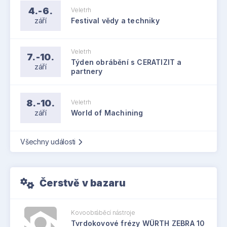
4.-6.
Veletrh
září
Festival vědy a techniky
Veletrh
7.-10.
Týden obrábění s CERATIZIT a
září
partnery
8.-10.
Veletrh
září
World of Machining
Všechny události
Čerstvě v bazaru
Kovoobráběcí nástroje
Tvrdokovové frézy WÜRTH ZEBRA 10