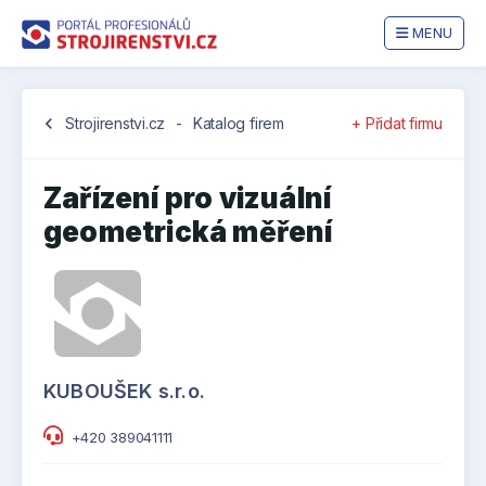
MENU
chevron_left
Strojirenstvi.cz
-
Katalog firem
+ Přidat firmu
Zařízení pro vizuální
geometrická měření
KUBOUŠEK s.r.o.
+420 389041111