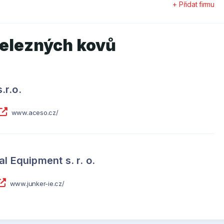
+ Přidat firmu
železných kovů
r.o.
www.aceso.cz/
l Equipment s. r. o.
www.junker-ie.cz/