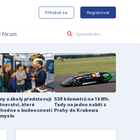
s
Přihlásit se
Registrovat
 fórum
my a školy představují
538 kilometrů na 1 kWh.
tnerství, které
Tedy na jedno nabití z
zhodne o budoucnosti
Prahy do Krakowa
ůmyslu