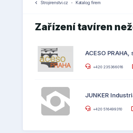
chevron_left
Strojirenstvi.cz
-
Katalog firem
Zařízení tavíren ne
ACESO PRAHA, s.
+420 235366016
JUNKER Industria
+420 516499310