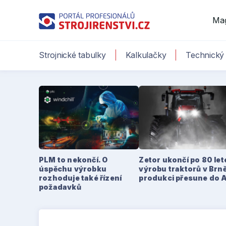
Ma
Strojnické tabulky
Kalkulačky
Technický 
PLM to nekončí. O
Zetor ukončí po 80 le
úspěchu výrobku
výrobu traktorů v Brně
rozhoduje také řízení
produkci přesune do 
požadavků