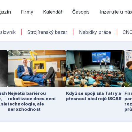
gazín
Firmy
Kalendář
Časopis
Inzerujte u ná
slovník
Strojírenský bazar
Nabídky práce
CNC
tech
Největší bariérou
Když se spojí síla Tatry a
Fir
,
robotizace dnes není
přesnost nástrojů ISCAR
par
Asie
technologie, ale
ro
nerozhodnost
pr