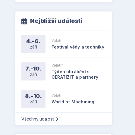
Nejbližší události
4.-6.
Veletrh
září
Festival vědy a techniky
Veletrh
7.-10.
Týden obrábění s
září
CERATIZIT a partnery
8.-10.
Veletrh
září
World of Machining
Všechny události