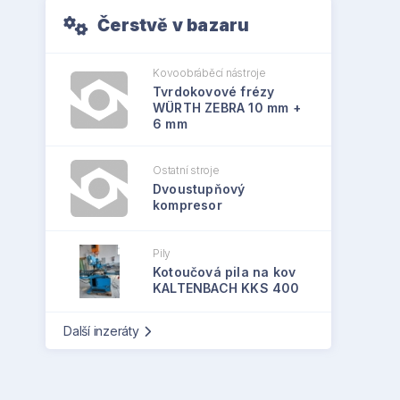
Čerstvě v bazaru
Kovoobráběcí nástroje
Tvrdokovové frézy
WÜRTH ZEBRA 10 mm +
6 mm
Ostatní stroje
Dvoustupňový
kompresor
Pily
Kotoučová pila na kov
KALTENBACH KKS 400
Další inzeráty