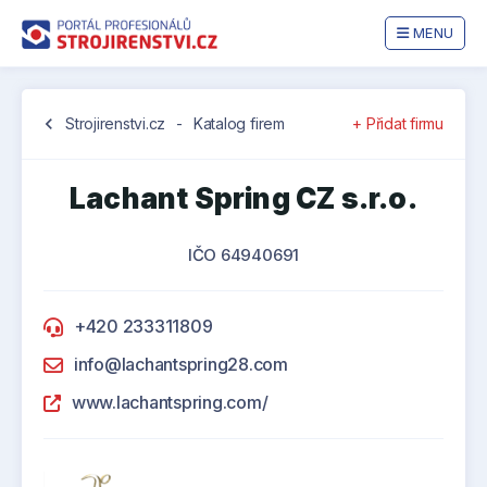
MENU
chevron_left
Strojirenstvi.cz
-
Katalog firem
+ Přidat firmu
Lachant Spring CZ s.r.o.
IČO 64940691
+420 233311809
info@lachantspring28.com
www.lachantspring.com/