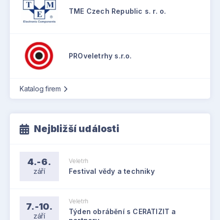
TME Czech Republic s. r. o.
PROveletrhy s.r.o.
Katalog firem
Nejbližší události
4.-6.
Veletrh
září
Festival vědy a techniky
Veletrh
7.-10.
Týden obrábění s CERATIZIT a
září