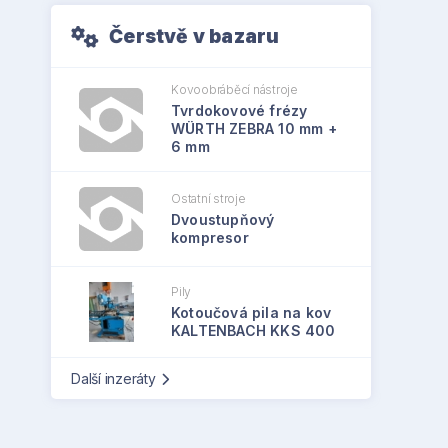
Čerstvě v bazaru
Kovoobráběcí nástroje
Tvrdokovové frézy
WÜRTH ZEBRA 10 mm +
6 mm
Ostatní stroje
Dvoustupňový
kompresor
Pily
Kotoučová pila na kov
KALTENBACH KKS 400
Další inzeráty