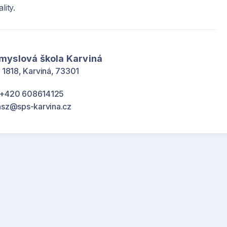
lity.
ůmyslová škola Karviná
 1818, Karviná, 73301
+420 608614125
asz@sps-karvina.cz