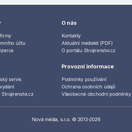
y
O nás
 firmy
Kontakty
emního účtu
Aktuální mediakit (PDF)
nzerce
O portálu Strojirenstvi.cz
Provozní informace
lský servis
Podmínky používání
vydání
Ochrana osobních údajů
Strojirenstvi.cz
Všeobecné obchodní podmínky
Nová média, s.r.o. © 2013-2026