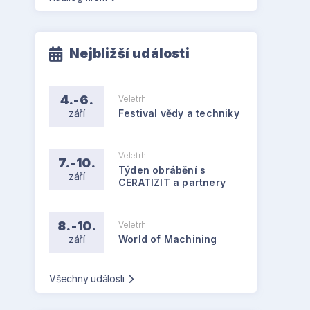
Nejbližší události
4.-6.
Veletrh
září
Festival vědy a techniky
Veletrh
7.-10.
Týden obrábění s
září
CERATIZIT a partnery
8.-10.
Veletrh
září
World of Machining
Všechny události