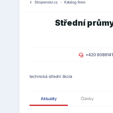
chevron_left
Strojirenstvi.cz
-
Katalog firem
Střední průmy
+420 608614
technická střední škola
Aktuality
Články