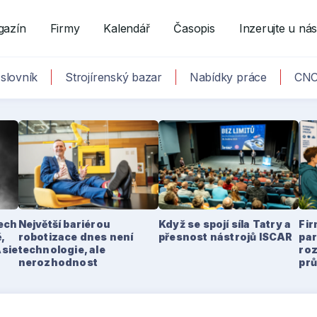
gazín
Firmy
Kalendář
Časopis
Inzerujte u ná
slovník
Strojírenský bazar
Nabídky práce
CNC
tech
Největší bariérou
Když se spojí síla Tatry a
Fir
,
robotizace dnes není
přesnost nástrojů ISCAR
par
Asie
technologie, ale
ro
nerozhodnost
pr