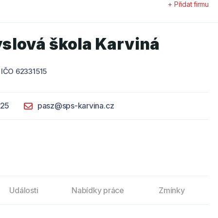
+ Přidat firmu
slová škola Karviná
IČO 62331515
125
pasz@sps-karvina.cz
Události
Nabídky práce
Zmínky