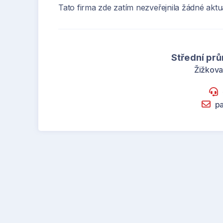
Tato firma zde zatím nezveřejnila žádné aktua
Střední pr
Žižkova
p