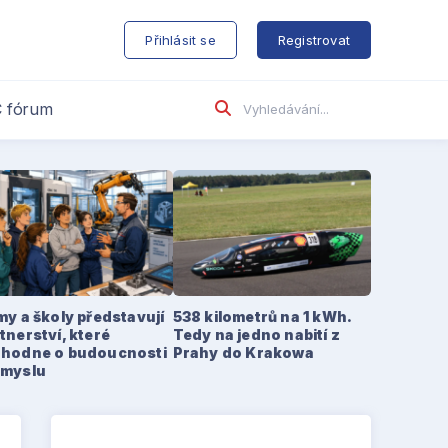
s
Přihlásit se
Registrovat
 fórum
my a školy představují
538 kilometrů na 1 kWh.
tnerství, které
Tedy na jedno nabití z
zhodne o budoucnosti
Prahy do Krakowa
ůmyslu