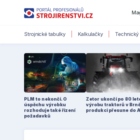
Ma
Strojnické tabulky
Kalkulačky
Technický 
PLM to nekončí. O
Zetor ukončí po 80 le
úspěchu výrobku
výrobu traktorů v Brně
rozhoduje také řízení
produkci přesune do 
požadavků