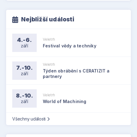
Nejbližší události
4.-6.
Veletrh
září
Festival vědy a techniky
Veletrh
7.-10.
Týden obrábění s CERATIZIT a
září
partnery
8.-10.
Veletrh
září
World of Machining
Všechny události