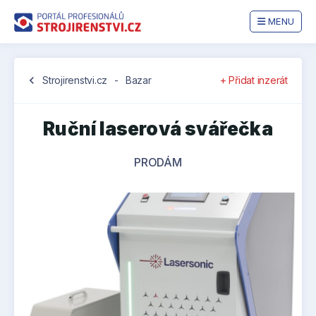
MENU
chevron_left
Strojirenstvi.cz
-
Bazar
+ Přidat inzerát
Ruční laserová svářečka
PRODÁM