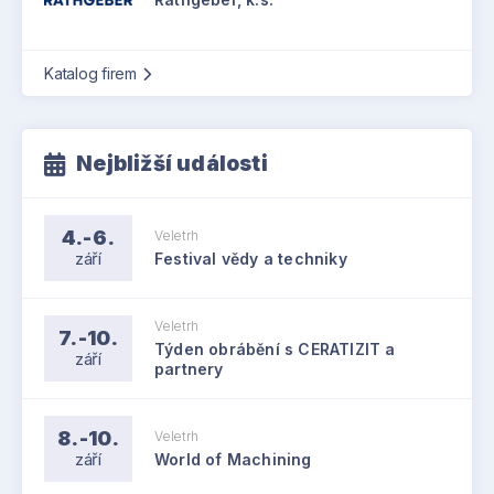
Katalog firem
Nejbližší události
4.-6.
Veletrh
září
Festival vědy a techniky
Veletrh
7.-10.
Týden obrábění s CERATIZIT a
září
partnery
8.-10.
Veletrh
září
World of Machining