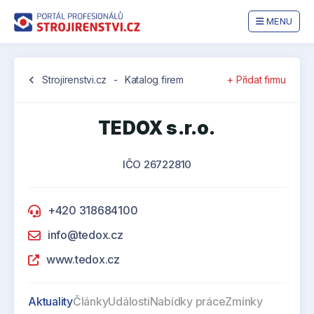
MENU
chevron_left
Strojirenstvi.cz
-
Katalog firem
+ Přidat firmu
TEDOX s.r.o.
IČO 26722810
+420 318684100
info@tedox.cz
www.tedox.cz
Aktuality
Články
Události
Nabídky práce
Zmínky