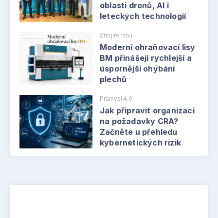
oblasti dronů, AI i
leteckých technologií
Strojírenství
Moderní ohraňovací lisy
BM přinášejí rychlejší a
úspornější ohýbání
plechů
Průmysl 4.0
Jak připravit organizaci
na požadavky CRA?
Začněte u přehledu
kybernetických rizik