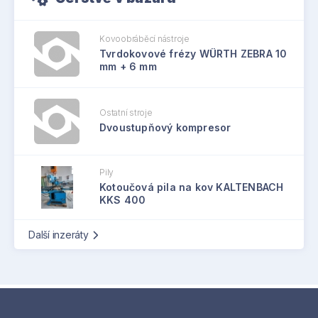
Kovoobráběcí nástroje
Tvrdokovové frézy WÜRTH ZEBRA 10
mm + 6 mm
Ostatní stroje
Dvoustupňový kompresor
Pily
Kotoučová pila na kov KALTENBACH
KKS 400
Další inzeráty