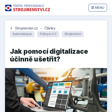
MENU
chevron_left
Strojirenstvi.cz
-
Články
Automatizace
Průmysl 4.0
Strojírenství
Jak pomocí digitalizace
účinně ušetřit?