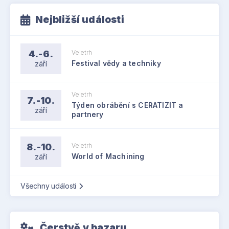
Nejbližší události
4.-6.
Veletrh
září
Festival vědy a techniky
Veletrh
7.-10.
Týden obrábění s CERATIZIT a
září
partnery
8.-10.
Veletrh
září
World of Machining
Všechny události
Čerstvě v bazaru