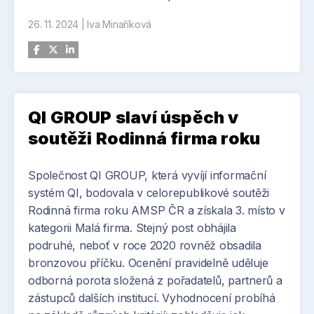
26. 11. 2024
|
Iva Minaříková
QI GROUP slaví úspěch v
soutěži Rodinná firma roku
Společnost QI GROUP, která vyvíjí informační
systém QI, bodovala v celorepublikové soutěži
Rodinná firma roku AMSP ČR a získala 3. místo v
kategorii Malá firma. Stejný post obhájila
podruhé, neboť v roce 2020 rovněž obsadila
bronzovou příčku. Ocenění pravidelně uděluje
odborná porota složená z pořadatelů, partnerů a
zástupců dalších institucí. Vyhodnocení probíhá