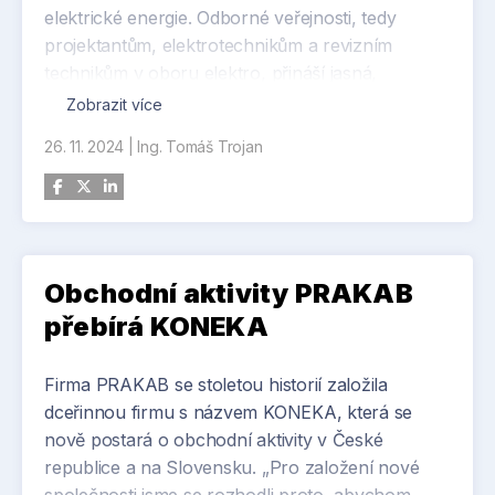
elektrické energie. Odborné veřejnosti, tedy
projektantům, elektrotechnikům a revizním
technikům v oboru elektro, přináší jasná,
konkrétní a v praxi aplikovatelná pravidla
Zobrazit více
zvyšující bezpečnost uživatelů,“ vysvětluje Ing.
26. 11. 2024
|
Ing. Tomáš Trojan
Pavel Vojík, pracovník České agentury pro
standardizaci, tajemník TNK 22 „Elektrotechnické
předpisy“ a soudní znalec v oboru
elektrotechnika.
Předplatitelé normu získají v rámci aplikace ČSN
Obchodní aktivity PRAKAB
online, zakoupit ji ale bude možné také jednotlivě
přebírá KONEKA
na
e-shopu
České agentury pro standardizaci, a to
Firma PRAKAB se stoletou historií založila
jak v tištěné, tak elektronické podobě.
dceřinnou firmu s názvem KONEKA, která se
nově postará o obchodní aktivity v České
republice a na Slovensku. „Pro založení nové