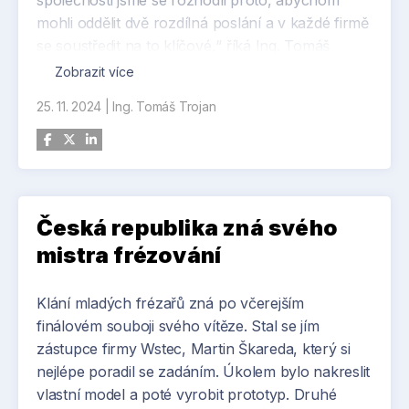
společnosti jsme se rozhodli proto, abychom
mohli oddělit dvě rozdílná poslání a v každé firmě
se soustředit na to klíčové,“ říká Ing. Tomáš
Zieschang, jednatel společnosti PRAKAB. „Nově
Zobrazit více
vzniklá společnost KONEKA se bude soustředit
25. 11. 2024
|
Ing. Tomáš Trojan
na služby pro naše zákazníky v Čechách a na
Slovensku, od poradenství až po velkoobchodní
prodej a PRAKAB tak získá prostor věnovat se
tomu, co dělá tak dobře již více než sto let, tedy
výrobě kabelů a vývoji nových materiálů a
Česká republika zná svého
inovativních technologií,“ dodává Zieschang.
Exportní aktivity do dalších zemí bude i nadále
mistra frézování
zastávat přímo PRAKAB.
Klání mladých frézařů zná po včerejším
finálovém souboji svého vítěze. Stal se jím
zástupce firmy Wstec, Martin Škareda, který si
nejlépe poradil se zadáním. Úkolem bylo nakreslit
vlastní model a poté vyrobit prototyp. Druhé