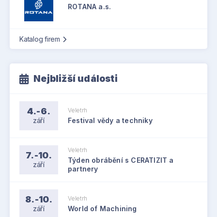
ROTANA a.s.
Katalog firem
Nejbližší události
4.-6.
Veletrh
září
Festival vědy a techniky
Veletrh
7.-10.
Týden obrábění s CERATIZIT a
září
partnery
8.-10.
Veletrh
září
World of Machining