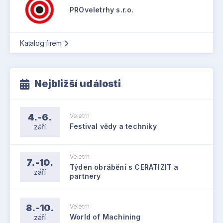
PROveletrhy s.r.o.
Katalog firem
Nejbližší události
4.-6.
Veletrh
září
Festival vědy a techniky
Veletrh
7.-10.
Týden obrábění s CERATIZIT a
září
partnery
8.-10.
Veletrh
září
World of Machining