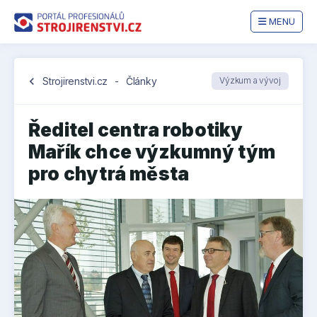
MENU
chevron_left
Strojirenstvi.cz
-
Články
Výzkum a vývoj
Ředitel centra robotiky
Mařík chce výzkumný tým
pro chytrá města