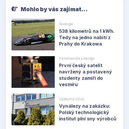
Mohlo by vás zajímat...
Ekologie
538 kilometrů na 1 kWh.
Tedy na jedno nabití z
Prahy do Krakowa
Konstruování a design
První český satelit
navržený a postavený
studenty zamíří do
vesmíru
Výzkum a vývoj
Vynálezy na zakázku:
Polský technologický
institut plní sny výrobců