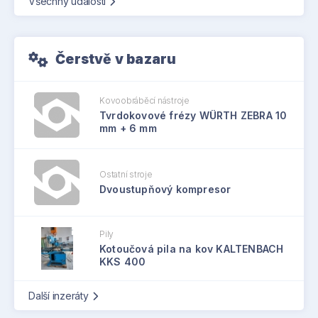
Všechny události
Čerstvě v bazaru
Kovoobráběcí nástroje
Tvrdokovové frézy WÜRTH ZEBRA 10
mm + 6 mm
Ostatní stroje
Dvoustupňový kompresor
Pily
Kotoučová pila na kov KALTENBACH
KKS 400
Další inzeráty