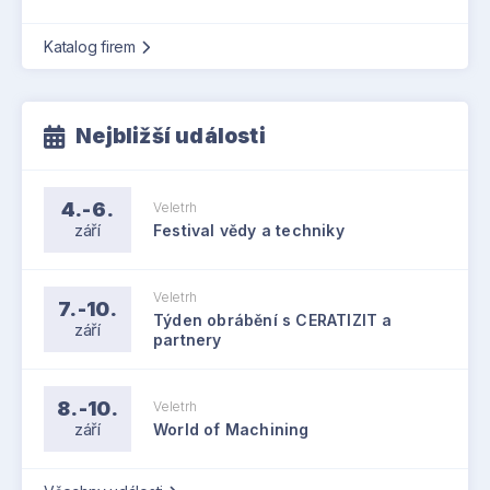
Katalog firem
Nejbližší události
4.-6.
Veletrh
září
Festival vědy a techniky
Veletrh
7.-10.
Týden obrábění s CERATIZIT a
září
partnery
8.-10.
Veletrh
září
World of Machining