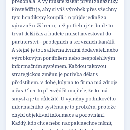
překonala. A vy musíte získat první zákazníky.
Přesvědčit je, aby si váš výrobek přes všechny
tyto hendikepy koupili. To půjde jedině za
výrazně nižší cenu, než potřebujete, bude to
trvat delší čas a budete muset investovat do
partnerství – prodejních a servisních kanálů.
A stejné je to i s alternativními dodavateli nebo
výrobkovým portfoliem nebo nespolehlivým
informačním systémem. Každou takovou
strategickou změnu je potřeba dělat s
předstihem. V době, kdy na to firma má zdroje
a čas. Chce to přesvědčit majitele, že to má
smysl a je to důležité. U výměny podnikového
informačního systému je to problém, protože
chybí objektivní informace a porovnání.
Každý, kdo chce nebo naopak nechce měnit,