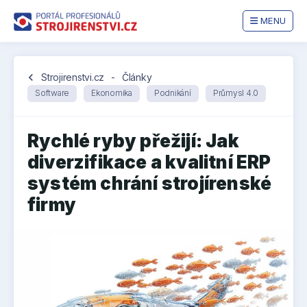
MENU
chevron_left
Strojirenstvi.cz
-
Články
Software
Ekonomika
Podnikání
Průmysl 4.0
Rychlé ryby přežijí: Jak
diverzifikace a kvalitní ERP
systém chrání strojírenské
firmy