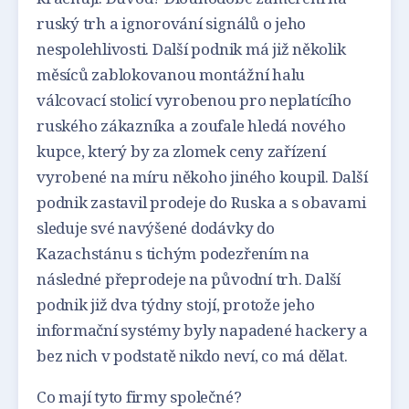
ruský trh a ignorování signálů o jeho
nespolehlivosti. Další podnik má již několik
měsíců zablokovanou montážní halu
válcovací stolicí vyrobenou pro neplatícího
ruského zákazníka a zoufale hledá nového
kupce, který by za zlomek ceny zařízení
vyrobené na míru někoho jiného koupil. Další
podnik zastavil prodeje do Ruska a s obavami
sleduje své navýšené dodávky do
Kazachstánu s tichým podezřením na
následné přeprodeje na původní trh. Další
podnik již dva týdny stojí, protože jeho
informační systémy byly napadené hackery a
bez nich v podstatě nikdo neví, co má dělat.
Co mají tyto firmy společné?