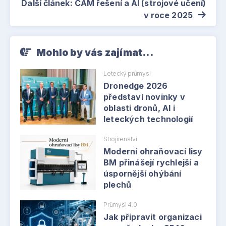
Další článek: CAM řešení a AI (strojové učení)
v roce 2025
Mohlo by vás zajímat...
Letecký průmysl
Dronedge 2026
představí novinky v
oblasti dronů, AI i
leteckých technologií
Strojírenství
Moderní ohraňovací lisy
BM přinášejí rychlejší a
úspornější ohýbání
plechů
Průmysl 4.0
Jak připravit organizaci