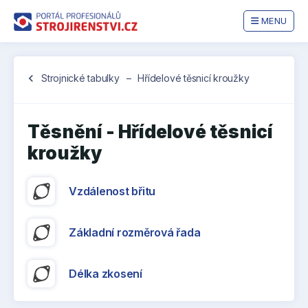
MENU
Jste
chevron_left
Strojnické tabulky
–
Hřídelové těsnicí kroužky
zde:
Těsnění - Hřídelové těsnicí
kroužky
Vzdálenost břitu
Základní rozměrová řada
Délka zkosení