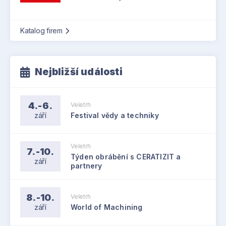
Katalog firem
Nejbližší události
4.-6.
Veletrh
září
Festival vědy a techniky
Veletrh
7.-10.
Týden obrábění s CERATIZIT a
září
partnery
8.-10.
Veletrh
září
World of Machining