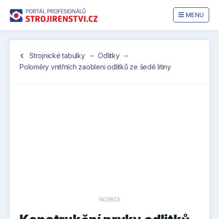
MENU
Jste
chevron_left
Strojnické tabulky
–
Odlitky
–
zde:
Poloměry vnitřních zaobleni odlitků ze šedé litiny
INZERCE