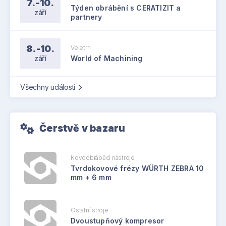
7.-10.
Týden obrábění s CERATIZIT a
září
partnery
8.-10.
Veletrh
září
World of Machining
Všechny události
Čerstvě v bazaru
Kovoobráběcí nástroje
Tvrdokovové frézy WÜRTH ZEBRA 10
mm + 6 mm
Ostatní stroje
Dvoustupňový kompresor