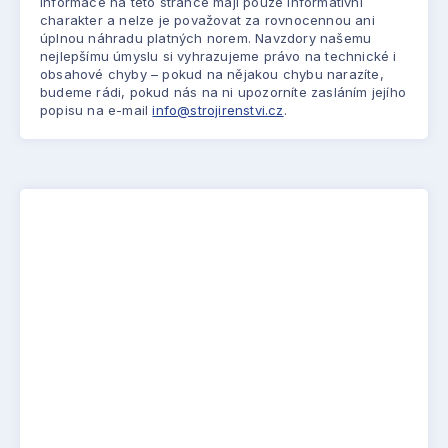
Informace na této stránce mají pouze informativní
charakter a nelze je považovat za rovnocennou ani
úplnou náhradu platných norem. Navzdory našemu
nejlepšímu úmyslu si vyhrazujeme právo na technické i
obsahové chyby – pokud na nějakou chybu narazíte,
budeme rádi, pokud nás na ni upozorníte zasláním jejího
popisu na e-mail
info@strojirenstvi.cz
.