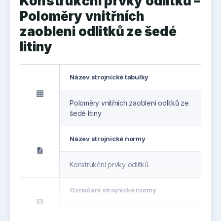
Konstrukční prvky odlitků –
Poloměry vnitřních
zaobleni odlitků ze šedé
litiny
Název strojnické tabulky
grid_on
Poloměry vnitřních zaobleni odlitků ze
šedé litiny
Název strojnické normy
description
Konstrukční prvky odlitků
Označení strojnické normy
pageview
-