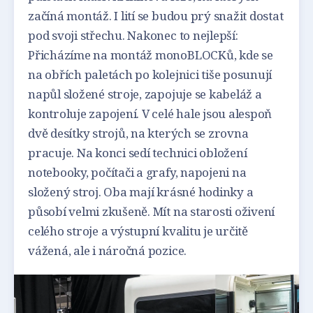
začíná montáž. I lití se budou prý snažit dostat
pod svoji střechu. Nakonec to nejlepší:
Přicházíme na montáž monoBLOCKů, kde se
na obřích paletách po kolejnici tiše posunují
napůl složené stroje, zapojuje se kabeláž a
kontroluje zapojení. V celé hale jsou alespoň
dvě desítky strojů, na kterých se zrovna
pracuje. Na konci sedí technici obložení
notebooky, počítači a grafy, napojeni na
složený stroj. Oba mají krásné hodinky a
působí velmi zkušeně. Mít na starosti oživení
celého stroje a výstupní kvalitu je určitě
vážená, ale i náročná pozice.