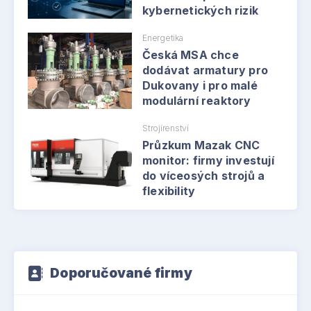
kybernetických rizik
Energetika
Česká MSA chce
dodávat armatury pro
Dukovany i pro malé
modulární reaktory
Strojírenství
Průzkum Mazak CNC
monitor: firmy investují
do víceosých strojů a
flexibility
Doporučované firmy