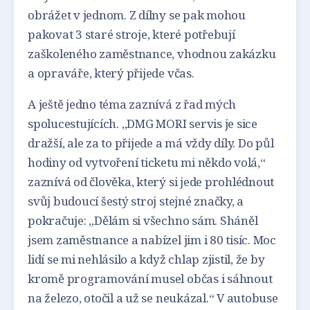
obrážet v jednom. Z dílny se pak mohou
pakovat 3 staré stroje, které potřebují
zaškoleného zaměstnance, vhodnou zakázku
a opraváře, který přijede včas.
A ještě jedno téma zaznívá z řad mých
spolucestujících. „DMG MORI servis je sice
dražší, ale za to přijede a má vždy díly. Do půl
hodiny od vytvoření ticketu mi někdo volá,“
zaznívá od člověka, který si jede prohlédnout
svůj budoucí šestý stroj stejné značky, a
pokračuje: „Dělám si všechno sám. Sháněl
jsem zaměstnance a nabízel jim i 80 tisíc. Moc
lidí se mi nehlásilo a když chlap zjistil, že by
kromě programování musel občas i sáhnout
na železo, otočil a už se neukázal.“ V autobuse