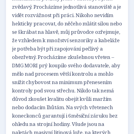
zvědavý. Procházíme jednotlivá stanoviště a je
vidět rozvážnost při práci. Nikoho nevidím
hekticky pracovat, do něčeho mlátit silou nebo
se škrábat na hlavě, můj průvodce ozřejmuje,
že vzhledem k množství senzoriky a kabeláže
je potřeba být při zapojování pečlivý a
obezřetný. Procházíme zkušebnou vřeten –
DMG MORI prý koupilo svého dodavatele, aby
mělo nad procesem větší kontrolu a mohlo
snížit chybovost na minimum přenesením
kontroly pod svou střechu. Nikdo tak nemá
důvod zkoušet kvalitu obejít kvůli maržím
nebo dodacím lhůtám. Na svých vřetenech
koneckonců garantují i 6měsíční záruku bez
ohledu na strojní hodiny. Všude jsou na
paletách masivní litinová lože, na kterých