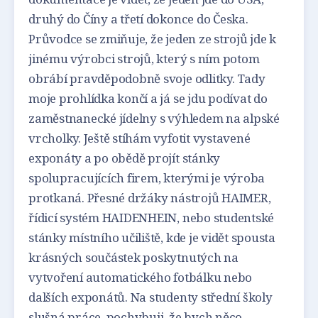
druhý do Číny a třetí dokonce do Česka.
Průvodce se zmiňuje, že jeden ze strojů jde k
jinému výrobci strojů, který s ním potom
obrábí pravděpodobně svoje odlitky. Tady
moje prohlídka končí a já se jdu podívat do
zaměstnanecké jídelny s výhledem na alpské
vrcholky. Ještě stíhám vyfotit vystavené
exponáty a po obědě projít stánky
spolupracujících firem, kterými je výroba
protkaná. Přesné držáky nástrojů HAIMER,
řídicí systém HAIDENHEIN, nebo studentské
stánky místního učiliště, kde je vidět spousta
krásných součástek poskytnutých na
vytvoření automatického fotbálku nebo
dalších exponátů. Na studenty střední školy
slušná práce, pochybuji, že bych něco