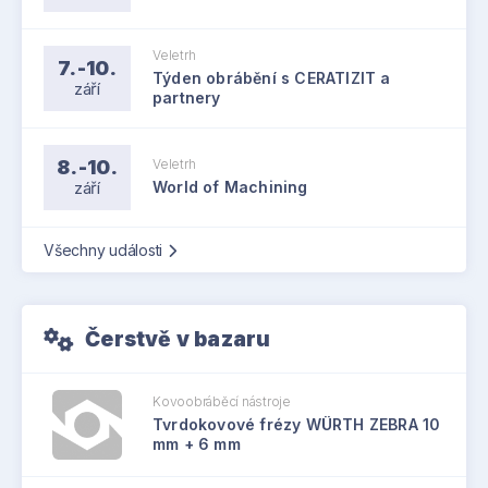
Veletrh
7.-10.
Týden obrábění s CERATIZIT a
září
partnery
8.-10.
Veletrh
září
World of Machining
Všechny události
Čerstvě v bazaru
Kovoobráběcí nástroje
Tvrdokovové frézy WÜRTH ZEBRA 10
mm + 6 mm