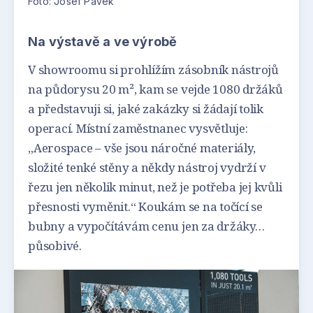
Foto: Josef Pávek
Na výstavě a ve výrobě
V showroomu si prohlížím zásobník nástrojů
na půdorysu 20 m², kam se vejde 1080 držáků
a představuji si, jaké zakázky si žádají tolik
operací. Místní zaměstnanec vysvětluje:
„Aerospace – vše jsou náročné materiály,
složité tenké stěny a někdy nástroj vydrží v
řezu jen několik minut, než je potřeba jej kvůli
přesnosti vyměnit.“ Koukám se na točící se
bubny a vypočítávám cenu jen za držáky…
působivé.