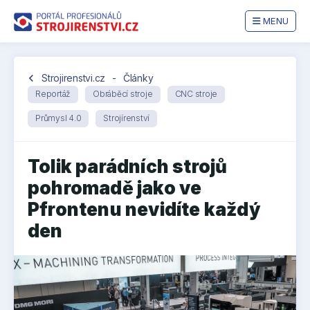
MENU
chevron_left
Strojirenstvi.cz
-
Články
Reportáž
Obráběcí stroje
CNC stroje
Průmysl 4.0
Strojírenství
Tolik parádních strojů
pohromadě jako ve
Pfrontenu nevidíte každý
den