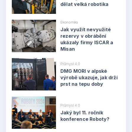
dělat velká robotika
Ekonomika
Jak využít nevyužité
rezervy v obrábění
ukázaly firmy ISCAR a
Misan
Průmysl 4.0
DMG MORI v alpské
výrobě ukazuje, jak drží
prst na tepu doby
Průmysl 4.0
Jaký byl 11. ročník
konference Roboty?