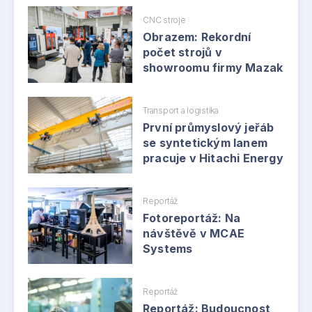
CNC stroje
Obrazem: Rekordní
počet strojů v
showroomu firmy Mazak
Transport a logistika
První průmyslový jeřáb
se syntetickým lanem
pracuje v Hitachi Energy
Reportáž
Fotoreportáž: Na
návštěvě v MCAE
Systems
Reportáž
Reportáž: Budoucnost