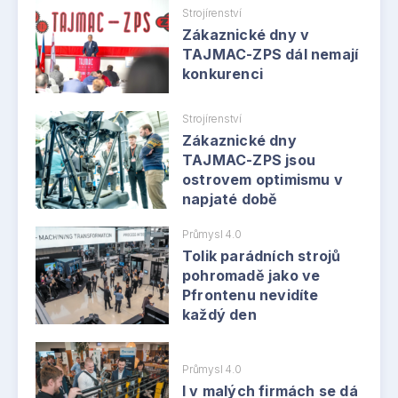
Strojírenství
Zákaznické dny v
TAJMAC-ZPS dál nemají
konkurenci
Strojírenství
Zákaznické dny
TAJMAC-ZPS jsou
ostrovem optimismu v
napjaté době
Průmysl 4.0
Tolik parádních strojů
pohromadě jako ve
Pfrontenu nevidíte
každý den
Průmysl 4.0
I v malých firmách se dá