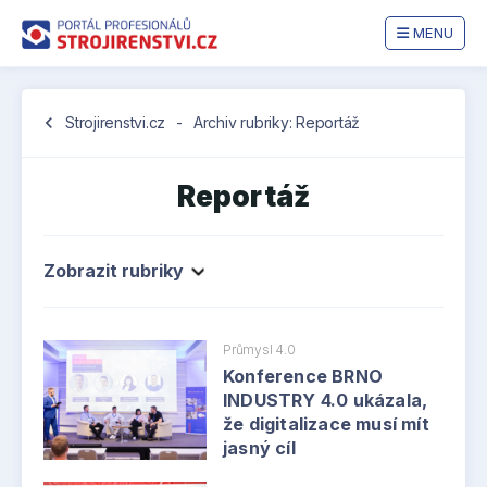
MENU
chevron_left
Strojirenstvi.cz
-
Archiv rubriky: Reportáž
Reportáž
Zobrazit rubriky
Průmysl 4.0
Konference BRNO
INDUSTRY 4.0 ukázala,
že digitalizace musí mít
jasný cíl