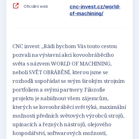
cnc-invest.cz/world-
Oficiální web
of-machining/
CNC invest: „Rádi bychom Vás touto cestou
pozvali na výstavní akci kovoobráběcího
světa s názvem WORLD OF MACHINING,
neboli SVĚT OBRÁBĚNÍ, kterou jsme se
rozhodli uspořádat se svým širokým strojním
portfoliem a svými partnery. Filozofie
projektu je nabídnout všem zájemcům,
kterých se kovoobráběcí svět týká, maximální
možnosti předních světových výrobců strojů,
upínacích a řezných nástrojů, olejového
hospodářství, softwarových možností,