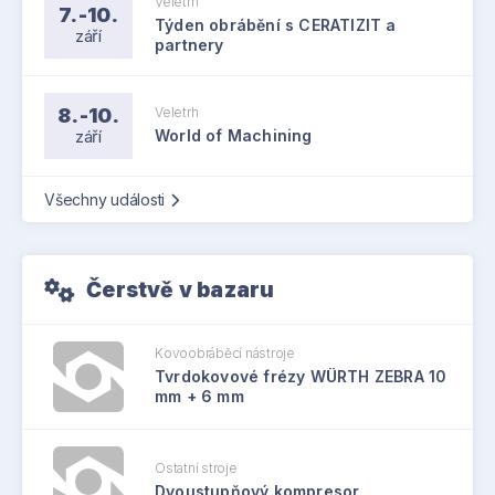
Veletrh
7.-10.
Týden obrábění s CERATIZIT a
září
partnery
8.-10.
Veletrh
září
World of Machining
Všechny události
Čerstvě v bazaru
Kovoobráběcí nástroje
Tvrdokovové frézy WÜRTH ZEBRA 10
mm + 6 mm
Ostatní stroje
Dvoustupňový kompresor