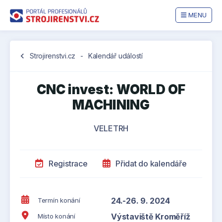
MENU
chevron_left
Strojirenstvi.cz
-
Kalendář událostí
CNC invest: WORLD OF
MACHINING
VELETRH
Registrace
Přidat do kalendáře
24.-26. 9. 2024
Termín konání
Výstaviště Kroměříž
Místo konání