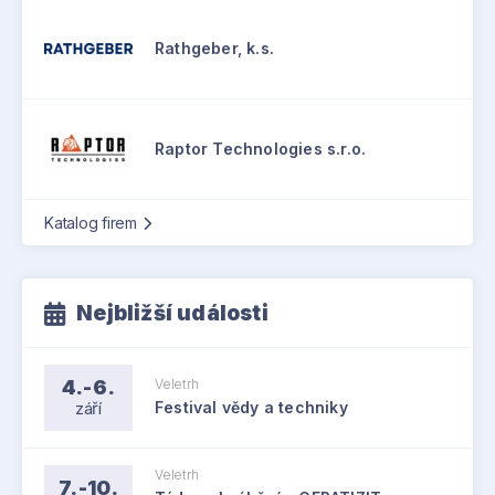
Rathgeber, k.s.
Raptor Technologies s.r.o.
Katalog firem
Nejbližší události
4.-6.
Veletrh
září
Festival vědy a techniky
Veletrh
7.-10.