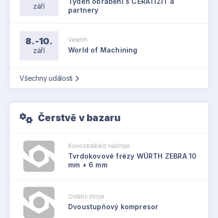
Týden obrábění s CERATIZIT a
září
partnery
8.-10.
Veletrh
září
World of Machining
Všechny události
Čerstvě v bazaru
Kovoobráběcí nástroje
Tvrdokovové frézy WÜRTH ZEBRA 10
mm + 6 mm
Ostatní stroje
Dvoustupňový kompresor