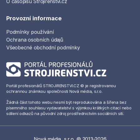
O časopisu Strojirenstvi.cz
Provozní informace
Podmínky používání
Ochrana osobních údajů
Všeobecné obchodní podmínky
Portál profesionálů STROJIRENSTVI.CZ © je registrovanou
ochrannou známkou společnosti Nová média, s.r.o.
Žádná část tohoto webu nesmí být reprodukována a šířena bez
písemného souhlasu vydavatelství s výjimkou krátkých citací nebo
sdílení odkazů na původní zdroj prostřednictvím sociálních sítí.
Nová média, s.r.o. © 2013-2026