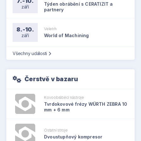
7.-10.
Týden obrábění s CERATIZIT a
září
partnery
8.-10.
Veletrh
září
World of Machining
Všechny události
Čerstvě v bazaru
Kovoobráběcí nástroje
Tvrdokovové frézy WÜRTH ZEBRA 10
mm + 6 mm
Ostatní stroje
Dvoustupňový kompresor