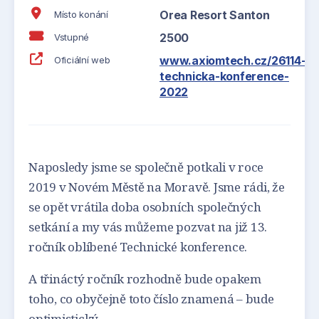
Orea Resort Santon
Místo konání
2500
Vstupné
www.axiomtech.cz/26114-
Oficiální web
technicka-konference-
2022
Naposledy jsme se společně potkali v roce
2019 v Novém Městě na Moravě. Jsme rádi, že
se opět vrátila doba osobních společných
setkání a my vás můžeme pozvat na již 13.
ročník oblíbené Technické konference.
A třináctý ročník rozhodně bude opakem
toho, co obyčejně toto číslo znamená – bude
optimistický.