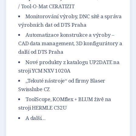
/ Tool-O-Mat CERATIZIT
Monitorování výroby, DNC sítě a správa
výrobních dat od DTS Praha
Automatizace konstrukce a výroby –
CAD data management, 3D konfigurátory a
další od DTS Praha
Nové produkty z katalogu UP2DATE na
stroji YCM NXV 1020A
„Tekuté nástroje“ od firmy Blaser
Swisslube CZ
ToolScope, KOMflex + BLUM živě na
stroji HERMLE C32U
A další…