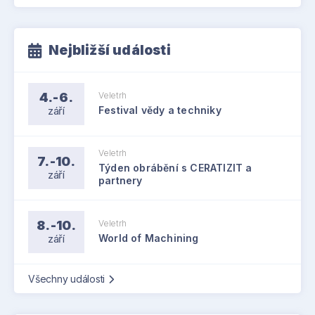
Nejbližší události
4.-6.
Veletrh
září
Festival vědy a techniky
Veletrh
7.-10.
Týden obrábění s CERATIZIT a
září
partnery
8.-10.
Veletrh
září
World of Machining
Všechny události