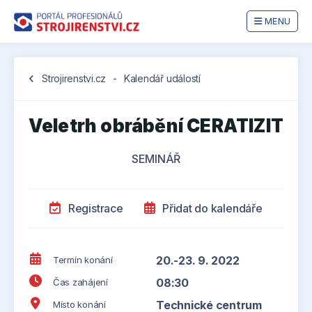
MENU
chevron_left
Strojirenstvi.cz
-
Kalendář událostí
Veletrh obrábění CERATIZIT
SEMINÁŘ
Registrace
Přidat do kalendáře
20.-23. 9. 2022
Termín konání
08:30
Čas zahájení
Technické centrum
Místo konání