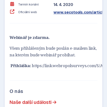
14. 4. 2020
Termín konání
www.secotools.com/article
Oficiální web
Webinář je zdarma.
Všem přihlášeným bude poslán e-mailem link,
na kterém bude webinář probíhat.
Přihláška:
https://link.webropolsurveys.com/S/
O nás
Naše další události