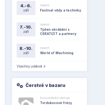
4.-6.
Veletrh
září
Festival vědy a techniky
Veletrh
7.-10.
Týden obrábění s
září
CERATIZIT a partnery
8.-10.
Veletrh
září
World of Machining
Všechny události
Čerstvě v bazaru
Kovoobráběcí nástroje
Tvrdokovové frézy