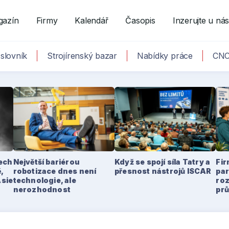
gazín
Firmy
Kalendář
Časopis
Inzerujte u ná
slovník
Strojírenský bazar
Nabídky práce
CNC
tech
Největší bariérou
Když se spojí síla Tatry a
Fir
,
robotizace dnes není
přesnost nástrojů ISCAR
par
Asie
technologie, ale
ro
nerozhodnost
pr