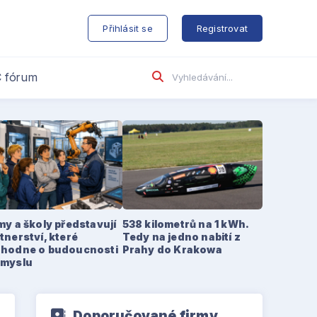
s
Přihlásit se
Registrovat
 fórum
my a školy představují
538 kilometrů na 1 kWh.
tnerství, které
Tedy na jedno nabití z
zhodne o budoucnosti
Prahy do Krakowa
ůmyslu
Doporučované firmy