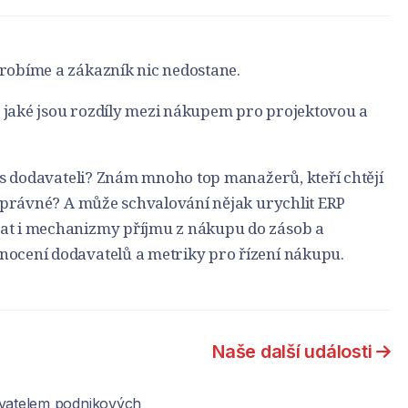
robíme a zákazník nic nedostane.
e, jaké jsou rozdíly mezi nákupem pro projektovou a
e s dodavateli? Znám mnoho top manažerů, kteří chtějí
 správné? A může schvalování nějak urychlit ERP
at i mechanizmy příjmu z nákupu do zásob a
ocení dodavatelů a metriky pro řízení nákupu.
Naše další události
vatelem podnikových