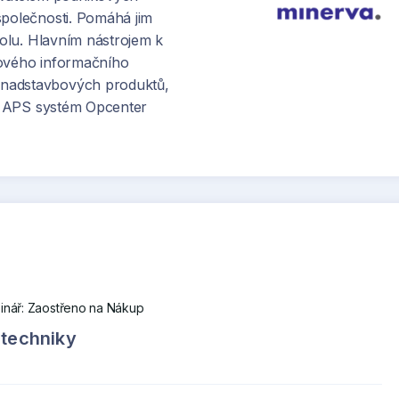
společnosti. Pomáhá jim
rolu. Hlavním nástrojem k
kového informačního
 nadstavbových produktů,
ř. APS systém Opcenter
nář: Zaostřeno na Nákup
 techniky