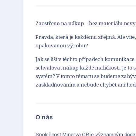
Zaostřeno na nákup – bez materiálu nevy
Pravda, která je každému zřejmá. Ale vít
opakovanou výrobu?
Jak se liší v těchto případech komunikac
schvalovat nákup každé maličkosti. Je to
systém? V tomto tématu se budeme zabýv
zaskladňováním a nebude chybět ani hodn
O nás
Společnost Minerva ČR je významným doda