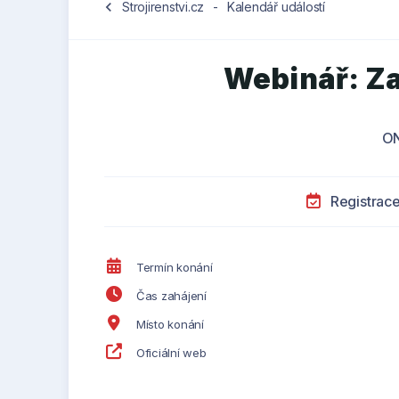
chevron_left
Strojirenstvi.cz
-
Kalendář událostí
Webinář: Z
O
Registrac
Termín konání
Čas zahájení
Místo konání
Oficiální web