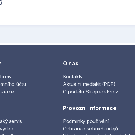
6
y
O nás
 firmy
Kontakty
emního účtu
Aktuální mediakit (PDF)
nzerce
O portálu Strojirenstvi.cz
Provozní informace
lský servis
Podmínky používání
vydání
Ochrana osobních údajů