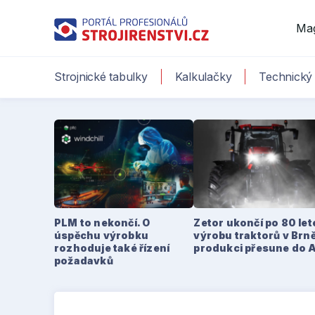
Ma
Strojnické tabulky
Kalkulačky
Technický 
PLM to nekončí. O
Zetor ukončí po 80 le
úspěchu výrobku
výrobu traktorů v Brně
rozhoduje také řízení
produkci přesune do 
požadavků