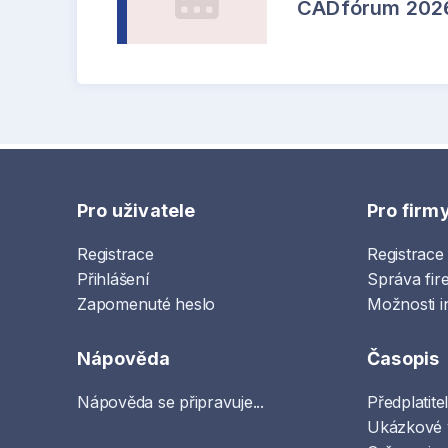
CADfórum 202
Pro uživatele
Pro firm
Registrace
Registrace
Přihlášení
Správa fir
Zapomenuté heslo
Možnosti i
Nápověda
Časopis
Nápověda se připravuje...
Předplatite
Ukázkové 