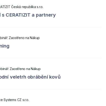
ATIZIT Česká republika s.r.o.
 s CERATIZIT a partnery
inář: Zaostřeno na Nákup
ning
binář: Zaostřeno na Nákup
dní veletrh obrábění kovů
e Systems CZ s.r.o.