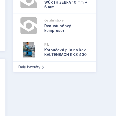
WÜRTH ZEBRA 10 mm +
6 mm
Ostatní stroje
Dvoustupňový
kompresor
Pily
Kotoučová pila na kov
KALTENBACH KKS 400
Další inzeráty