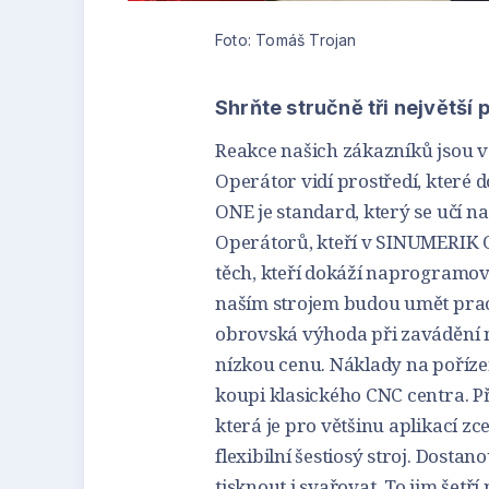
Foto: Tomáš Trojan
Shrňte stručně tři největší 
Reakce našich zákazníků jsou ve
Operátor vidí prostředí, které
ONE je standard, který se učí n
Operátorů, kteří v SINUMERIK O
těch, kteří dokáží naprogramova
naším strojem budou umět praco
obrovská výhoda při zavádění 
nízkou cenu. Náklady na pořízen
koupi klasického CNC centra. Př
která je pro většinu aplikací zce
flexibilní šestiosý stroj. Dosta
tisknout i svařovat. To jim šetří