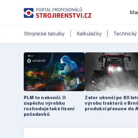
Ma
Strojnické tabulky
Kalkulačky
Technický 
PLM to nekončí. O
Zetor ukončí po 80 le
úspěchu výrobku
výrobu traktorů v Brně
rozhoduje také řízení
produkci přesune do 
požadavků