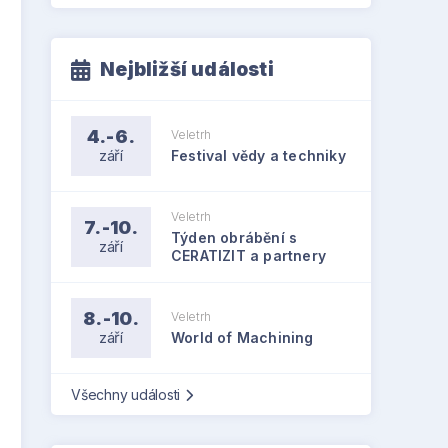
Nejbližší události
4.-6.
Veletrh
září
Festival vědy a techniky
Veletrh
7.-10.
Týden obrábění s
září
CERATIZIT a partnery
8.-10.
Veletrh
září
World of Machining
Všechny události