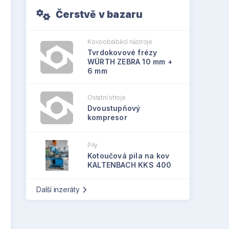
Čerstvě v bazaru
Kovoobráběcí nástroje
Tvrdokovové frézy
WÜRTH ZEBRA 10 mm +
6 mm
Ostatní stroje
Dvoustupňový
kompresor
Pily
Kotoučová pila na kov
KALTENBACH KKS 400
Další inzeráty