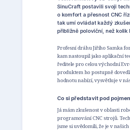
SinuCraft postavili svoji tech
o komfort a přesnost CNC říze
tak umí ovládat každý zkušen
přibližně poloviční, než kolik
Profesní dráhu Jiřího Samka fo
kam nastoupil jako aplikační t
ředitele pro celou východní Evr
produktem ho postupně dovedla
hodnotu nabízí, vysvětluje v n
Co si představit pod pojme
Já mám zkušenost v oblasti ro
programování CNC strojů. Tech
jsme si uvědomili, že je v našic