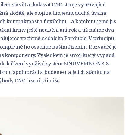
cílem stavět a dodávat CNC stroje využívající
ná složitě, ale stojí za tím jednoduchá úvaha:
h kompaktnost a flexibilitu – a kombinujeme ji s
žení firmy ještě neuběhl ani rok a už máme dva
stalujeme ve firmě nedaleko Pardubic. V principu
mpletně ho osadíme naším řízením. Rozvaděč je
ns komponenty. Výsledkem je stroj, který vypadá
 ale k řízení využívá systém SINUMERIK ONE. S
rou spolupráci a budeme na jejich stánku na
ýhody CNC řízení přináší.