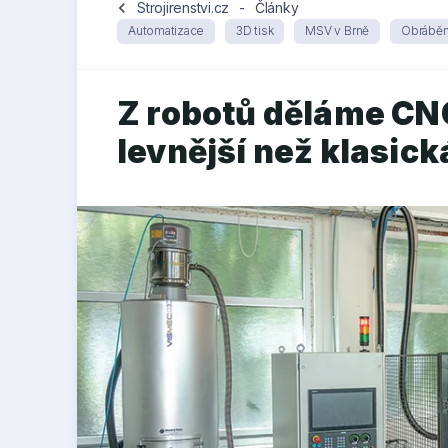
chevron_left
Strojirenstvi.cz
-
Články
Automatizace
3D tisk
MSV v Brně
Obráběn
Z robotů děláme CNC 
levnější než klasick