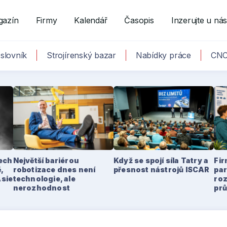
gazín
Firmy
Kalendář
Časopis
Inzerujte u ná
slovník
Strojírenský bazar
Nabídky práce
CNC
tech
Největší bariérou
Když se spojí síla Tatry a
Fir
,
robotizace dnes není
přesnost nástrojů ISCAR
par
Asie
technologie, ale
ro
nerozhodnost
pr