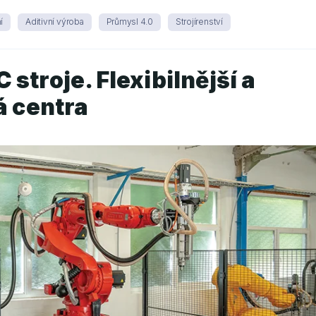
í
Aditivní výroba
Průmysl 4.0
Strojírenství
stroje. Flexibilnější a
á centra