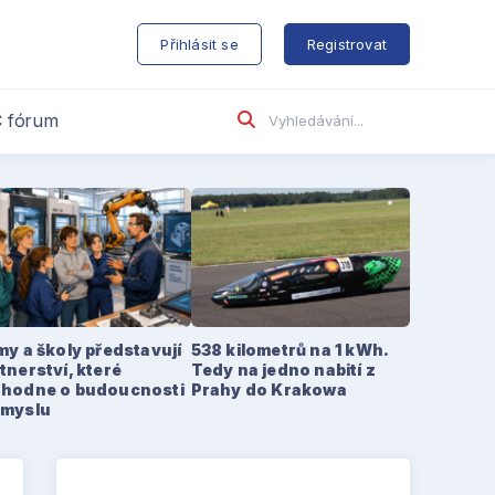
s
Přihlásit se
Registrovat
 fórum
my a školy představují
538 kilometrů na 1 kWh.
tnerství, které
Tedy na jedno nabití z
zhodne o budoucnosti
Prahy do Krakowa
ůmyslu