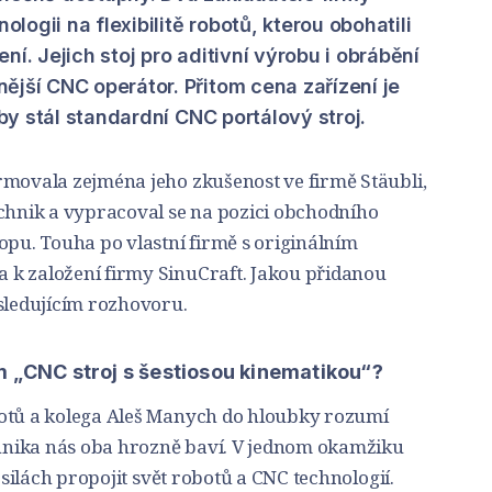
nologii na flexibilitě robotů, kterou obohatili
ní. Jejich stoj pro aditivní výrobu i obrábění
ější CNC operátor. Přitom cena zařízení je
 by stál standardní CNC portálový stroj.
rmovala zejména jeho zkušenost ve firmě Stäubli,
echnik a vypracoval se na pozici obchodního
opu. Touha po vlastní firmě s originálním
 k založení firmy SinuCraft. Jakou přidanou
ásledujícím rozhovoru.
m „CNC stroj s šestiosou kinematikou“?
botů a kolega Aleš Manych do hloubky rozumí
nika nás oba hrozně baví. V jednom okamžiku
h silách propojit svět robotů a CNC technologií.