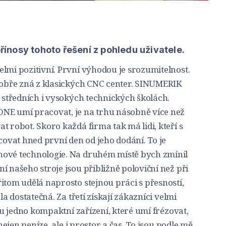
přínosy tohoto řešení z pohledu uživatele.
lmi pozitivní. První výhodou je srozumitelnost.
 dobře zná z klasických CNC center. SINUMERIK
a středních i vysokých technických školách.
NE umí pracovat, je na trhu násobně více než
t robot. Skoro každá firma tak má lidi, kteří s
vat hned první den od jeho dodání. To je
nové technologie. Na druhém místě bych zmínil
í našeho stroje jsou přibližně poloviční než při
itom udělá naprosto stejnou práci s přesností,
la dostatečná. Za třetí získají zákazníci velmi
nou jedno kompaktní zařízení, které umí frézovat,
 nejen peníze, ale i prostor a čas. To jsou podle mě