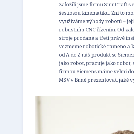
Založili jsme firmu SinuCraft s 
šestiosou kinematiku. Zní to mož
využíváme výhody robotů – jejic
robustním CNC řízením. Od zalo
stroje prodané a třetí právě in
vezmeme robotické rameno a ko
od A do Z náš produkt se Sieme
jako robot, pracuje jako robot,
firmou Siemens máme velmi dob
MSV v Brně prezentovat, jaké v