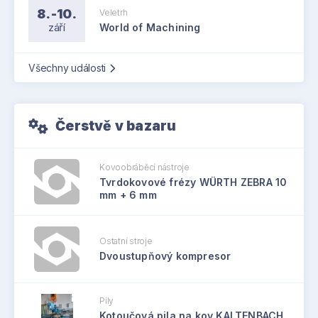
8.-10.
Veletrh
září
World of Machining
Všechny události
Čerstvě v bazaru
Kovoobráběcí nástroje
Tvrdokovové frézy WÜRTH ZEBRA 10
mm + 6 mm
Ostatní stroje
Dvoustupňový kompresor
Pily
Kotoučová pila na kov KALTENBACH