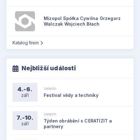
Mizopol Spółka Cywilna Grzegorz
Walczak Wojciech Błach
Katalog firem
Nejbližší události
4.-6.
Veletrh
září
Festival vědy a techniky
Veletrh
7.-10.
Týden obrábění s CERATIZIT a
září
partnery