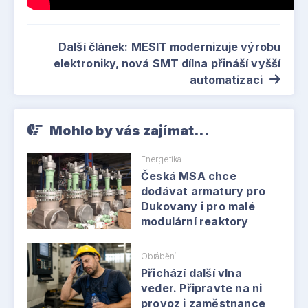
Další článek: MESIT modernizuje výrobu
elektroniky, nová SMT dílna přináší vyšší
automatizaci
Mohlo by vás zajímat...
Energetika
Česká MSA chce
dodávat armatury pro
Dukovany i pro malé
modulární reaktory
Obrábění
Přichází další vlna
veder. Připravte na ni
provoz i zaměstnance