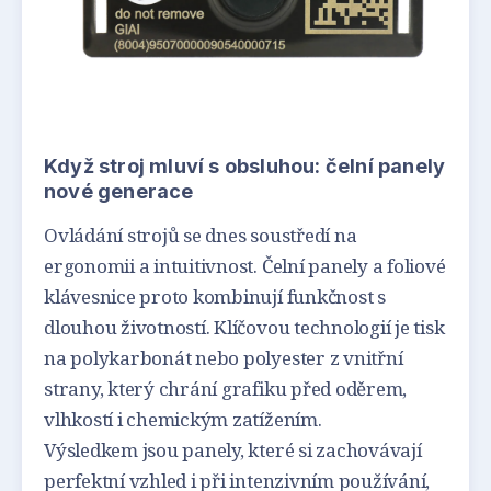
Když stroj mluví s obsluhou: čelní panely
nové generace
Ovládání strojů se dnes soustředí na
ergonomii a intuitivnost. Čelní panely a foliové
klávesnice proto kombinují funkčnost s
dlouhou životností. Klíčovou technologií je tisk
na polykarbonát nebo polyester z vnitřní
strany, který chrání grafiku před oděrem,
vlhkostí i chemickým zatížením.
Výsledkem jsou panely, které si zachovávají
perfektní vzhled i při intenzivním používání,