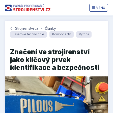
MENU
chevron_left
Strojirenstvi.cz
-
Články
Laserové technologie
Komponenty
Výroba
Značení ve strojírenství
jako klíčový prvek
identifikace a bezpečnosti