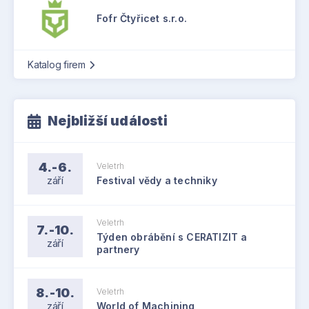
Fofr Čtyřicet s.r.o.
Katalog firem
Nejbližší události
4.-6.
Veletrh
září
Festival vědy a techniky
Veletrh
7.-10.
Týden obrábění s CERATIZIT a
září
partnery
8.-10.
Veletrh
září
World of Machining