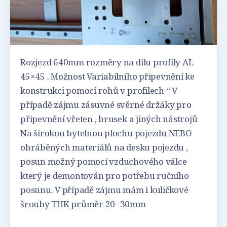
Rozjezd 640mm rozměry na dílu profily AL
45×45 . Možnost Variabilního připevnění ke
konstrukci pomocí rohů v profilech “ V
případě zájmu zásuvné svěrné držáky pro
připevnění vřeten , brusek a jiných nástrojů
Na širokou bytelnou plochu pojezdu NEBO
obráběných materiálů na desku pojezdu ,
posun možný pomocí vzduchového válce
který je demontován pro potřebu ručního
posunu. V případě zájmu mám i kuličkové
šrouby THK průměr 20- 30mm