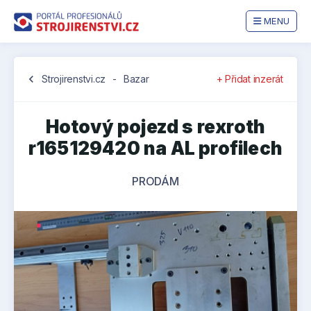
MENU
chevron_left
Strojirenstvi.cz
-
Bazar
+ Přidat inzerát
Hotový pojezd s rexroth
r165129420 na AL profilech
PRODÁM