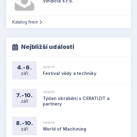
Vindicia s.r.o.
Katalog firem
Nejbližší události
4.-6.
Veletrh
září
Festival vědy a techniky
Veletrh
7.-10.
Týden obrábění s CERATIZIT a
září
partnery
8.-10.
Veletrh
září
World of Machining