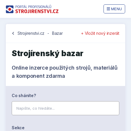
MENU
chevron_left
Strojirenstvi.cz
-
Bazar
+ Vložit nový inzerát
Strojírenský bazar
Online inzerce použitých strojů, materiálů
a komponent zdarma
Co sháníte?
Sekce