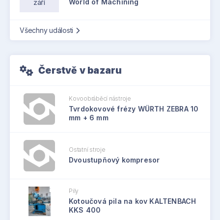
září
World of Machining
Všechny události
Čerstvě v bazaru
Kovoobráběcí nástroje
Tvrdokovové frézy WÜRTH ZEBRA 10
mm + 6 mm
Ostatní stroje
Dvoustupňový kompresor
Pily
Kotoučová pila na kov KALTENBACH
KKS 400