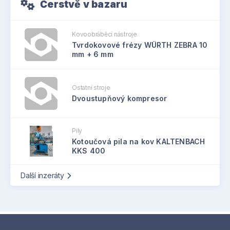
Čerstvě v bazaru
Kovoobráběcí nástroje
Tvrdokovové frézy WÜRTH ZEBRA 10
mm + 6 mm
Ostatní stroje
Dvoustupňový kompresor
Pily
Kotoučová pila na kov KALTENBACH
KKS 400
Další inzeráty