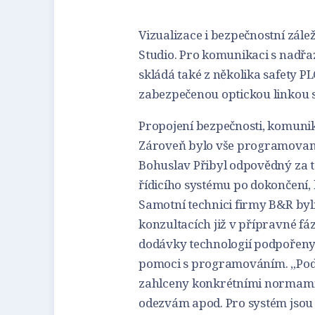
Vizualizace i bezpečnostní zálež
Studio. Pro komunikaci s nadř
skládá také z několika safety
zabezpečenou optickou linkou 
Propojení bezpečnosti, komunika
Zároveň bylo vše programované
Bohuslav Přibyl odpovědný za 
řídicího systému po dokončení, 
Samotní technici firmy B&R byli 
konzultacích již v přípravné fá
dodávky technologií podpořeny 
pomoci s programováním. „Podo
zahlceny konkrétními normami,
odezvám apod. Pro systém jsou d