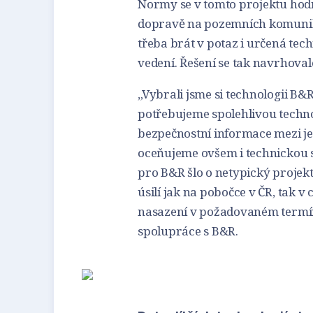
Normy se v tomto projektu hodn
dopravě na pozemních komunikac
třeba brát v potaz i určená tec
vedení. Řešení se tak navrhoval
„Vybrali jsme si technologii B&R
potřebujeme spolehlivou techno
bezpečnostní informace mezi jed
oceňujeme ovšem i technickou s
pro B&R šlo o netypický projekt
úsilí jak na pobočce v ČR, tak 
nasazení v požadovaném termín
spolupráce s B&R.