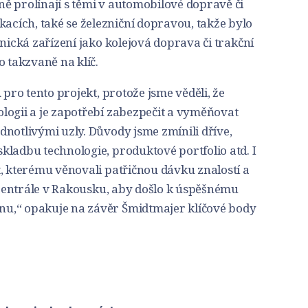
ě prolínají s těmi v automobilové dopravě či
ích, také se železniční dopravou, takže bylo
hnická zařízení jako kolejová doprava či trakční
o takzvaně na klíč.
 pro tento projekt, protože jsme věděli, že
logii a je zapotřebí zabezpečit a vyměňovat
notlivými uzly. Důvody jsme zmínili dříve,
kladbu technologie, produktové portfolio atd. I
, kterému věnovali patřičnou dávku znalostí a
v centrále v Rakousku, aby došlo k úspěšnému
u,“ opakuje na závěr Šmidtmajer klíčové body