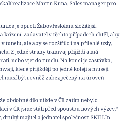
úskalí realizace Martin Kuna, Sales manager pro
unice je oproti Žabovřeskému složitější.
a křížení. Zadavatel v těchto případech chtěl, aby
tunelu, ale aby se rozšířilo i na přilehlé uzly,
elu. Z jedné strany tramvaj přijíždí a má
ati, nebo vjet do tunelu. Na konci je zastávka,
vají, které přijíždějí po jedné koleji a musejí
uzel musí být rovněž zabezpečený na úroveň
, že obdobné dílo nikde v ČR zatím nebylo
alaci v ČR jsme stáli před spoustou nových výzev,“
 druhý majitel a jednatel společnosti SKILLIn