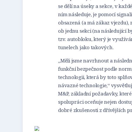
se dělí na úseky a sekce, v každ
ním následuje, je pomocí signal
obsazená (a má zákaz vjezdu), n
ob jednu sekci (na následující b
tzv. autobloku, který je využív
tunelech jako takových.
„Měli jsme navrhnout a násled
funkční bezpečnost podle normy
technologii, která by toto splňo
návazné technologie,“ vysvětluj
M&P, základní požadavky, které 
spolupráci oceňuje nejen dostu
dobré zkušenosti z dřívějších p