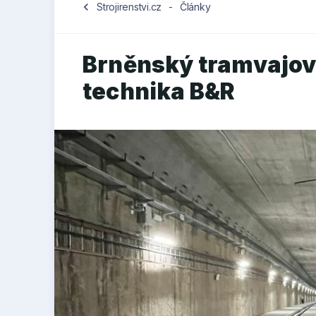
chevron_left
Strojirenstvi.cz
-
Články
Brněnský tramvajov
technika B&R