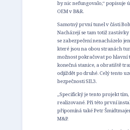
by nic nefungovalo,“ popisuje 
OEM v B&R.
Samotný první tunel v části Boh
Nacházejí se tam totiž zastávky 
se zabezpečení nenacházelo jen v 
které jsou na obou stranách tun
možnost pokračovat po hlavní tr
konečná stanice, a obratiště tram
odjíždět po druhé. Celý tento 
bezpečnosti SIL3.
„Specifický je tento projekt tím
realizované. Při této první inst
připomíná také Petr Šmidtmajer,
M&P.