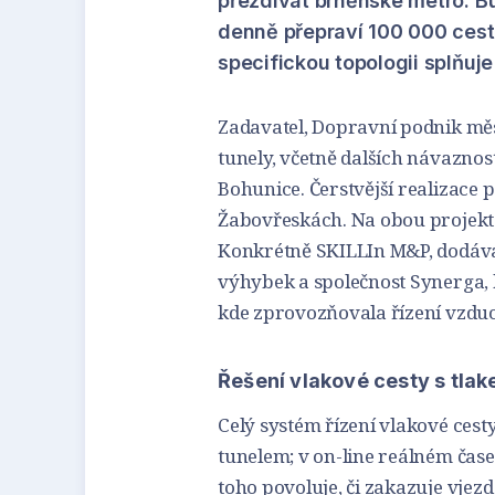
přezdívat brněnské metro. Bud
denně přepraví 100 000 cest
specifickou topologii splňuj
Zadavatel, Dopravní podnik mě
tunely, včetně dalších návazno
Bohunice. Čerstvější realizace 
Žabovřeskách. Na obou projektec
Konkrétně SKILLIn M&P, dodávají
výhybek a společnost Synerga, 
kde zprovozňovala řízení vzduc
Řešení vlakové cesty s tla
Celý systém řízení vlakové cest
tunelem; v on-line reálném čase
toho povoluje, či zakazuje vjez