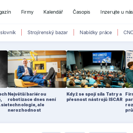
gazín
Firmy
Kalendář
Časopis
Inzerujte u ná
slovník
Strojírenský bazar
Nabídky práce
CNC
tech
Největší bariérou
Když se spojí síla Tatry a
Fir
,
robotizace dnes není
přesnost nástrojů ISCAR
par
Asie
technologie, ale
ro
nerozhodnost
pr