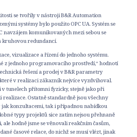
itosti se tvořily v nástroji B&R Automation
azenými systémy bylo použito OPC UA. Systém se
 PLC navzájem komunikovaných mezi sebou se
s kruhovou redundancí.
ce, vizualizace a řízení do jednoho systému.
 z jednoho programovacího prostředí,“ hodnotí
technická řešení a prodej v B&R parametry
které v realizaci zákazník nejvíce vyzdvihoval.
v tunelech přítomni fyzicky, stejně jako při
zi realizace. Ostatně standardně jsou všechny
jak konzultacemi, tak i případnou nabídkou
bné typy projektů sice zatím nejsou přehnaně
 ale hodně jsme se věnovali reakčním časům,
ané časové relace, do nichž se musí vlézt, jinak