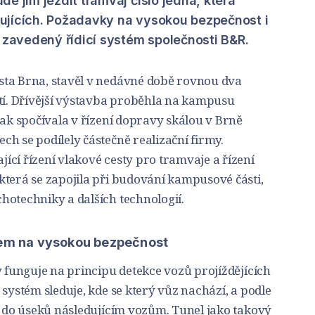
e jím jezdit tramvaj číslo jedna, která
ujících. Požadavky na vysokou bezpečnost i
e zavedený řídicí systém společnosti B&R.
sta Brna, stavěl v nedávné době rovnou dva
stí. Dřívější výstavba proběhla na kampusu
pak spočívala v řízení dopravy skálou v Brně
h se podílely částečně realizační firmy.
cí řízení vlakové cesty pro tramvaje a řízení
která se zapojila při budování kampusové části,
hotechniky a dalších technologií.
kem na vysokou bezpečnost
y funguje na principu detekce vozů projíždějících
 systém sleduje, kde se který vůz nachází, a podle
d do úseků následujícím vozům. Tunel jako takový