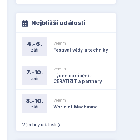
Nejbližší události
4.-6.
Veletrh
září
Festival vědy a techniky
Veletrh
7.-10.
Týden obrábění s
září
CERATIZIT a partnery
8.-10.
Veletrh
září
World of Machining
Všechny události