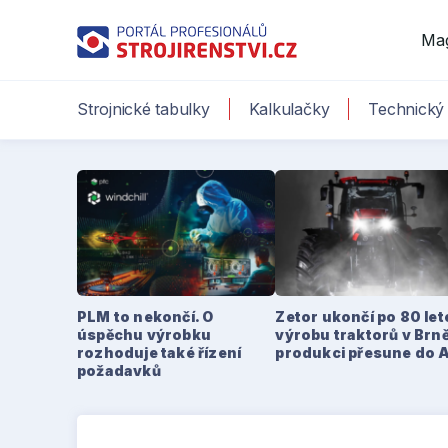
Ma
Strojnické tabulky
Kalkulačky
Technický 
PLM to nekončí. O
Zetor ukončí po 80 le
úspěchu výrobku
výrobu traktorů v Brně
rozhoduje také řízení
produkci přesune do 
požadavků