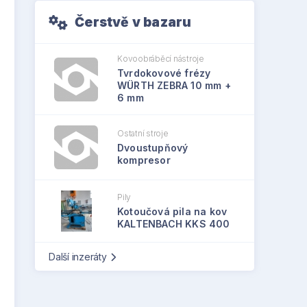
Čerstvě v bazaru
Kovoobráběcí nástroje
Tvrdokovové frézy
WÜRTH ZEBRA 10 mm +
6 mm
Ostatní stroje
Dvoustupňový
kompresor
Pily
Kotoučová pila na kov
KALTENBACH KKS 400
Další inzeráty