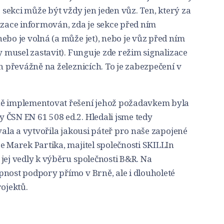
é sekci může být vždy jen jeden vůz. Ten, který za
izace informován, zda je sekce před ním
ebo je volná (a může jet), nebo je vůz před ním
y musel zastavit). Funguje zde režim signalizace
án převážně na železnicích. To je zabezpečení v
ně implementovat řešení jehož požadavkem byla
 ČSN EN 61 508 ed.2. Hledali jsme tedy
vala a vytvořila jakousi páteř pro naše zapojené
e Marek Partika, majitel společnosti SKILLIn
jej vedly k výběru společnosti B&R. Na
pnost podpory přímo v Brně, ale i dlouholeté
rojektů.