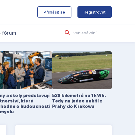
s
Přihlásit se
Registrovat
 fórum
my a školy představují
538 kilometrů na 1 kWh.
tnerství, které
Tedy na jedno nabití z
zhodne o budoucnosti
Prahy do Krakowa
ůmyslu